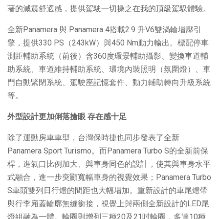
著的減震舒適感，提供駕駛一切操之在我的頂級駕馭體驗。
全新Panamera 與 Panamera 4搭載2.9 升V6雙渦輪增壓引
擎，提供330 PS（243kW）與450 Nm動力輸出。標配停車
測距輔助系統（前後）含360度環景輔助攝影、變換車道輔
助系統、車道維持輔助系統、環境內裝照明（氛圍燈）、車
門自動緊閉系統、駕駛座記憶套件、動力輔助轉向升級系統
等。
外型設計更加俐落搶眼
存在感十足
除了運動房車車型，台灣保時捷也同步發表了全新
Panamera Sport Turismo。而Panamera Turbo S的全新前保
桿，進氣口比例加大、與車身同色的設計，使其與車身水平
式融合，進一步突顯寬幅車身的視覺效果；Panamera Turbo
S車頭雙列日行燈的間距也大幅增加。重新設計的車尾燈帶
與行李廂蓋輪廓無縫銜接，視覺上與兩側全新設計的LED尾
燈組融為一體。輪圈則增列三種20及21吋輪圈，多達10種