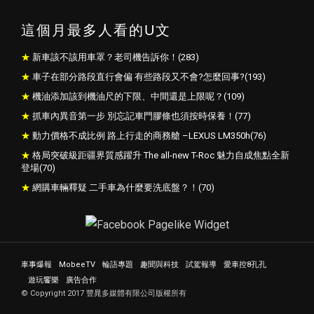
這個月最多人看的U文
新車該不該用車罩？老司機告訴你！(283)
車子在部分路段直行會偏 有些路段又不會?怎麼回事?(193)
機油添加該到機油尺的下限、中間還是上限呢？(109)
抓車內異音第一步 別忘記車門膠條也須按時保養！(77)
動力價格不成比例 路上行走的商務艙 –LEXUS LM350h(76)
格局突破級距疆界質感躍升 The all-new T-Roc 魅力自成焦點全新
登場(70)
網購車輛釋疑 二手車為什麼要洗底盤？！(70)
車事爆報
MobeeTV
輪語專題
趣聞與科技
試駕報導
愛車控8孔孔
遊玩饗樂
廣告合作
© Copyright 2017 豐晁多媒體有限公司版權所有