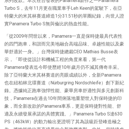
系列改款。本次在台發表的Panamera新作之一Panamera
Turbo S，去年11月更在職業車手Leh Keen的駕駛下，在亞
特蘭大的米其林賽道締造1分31.51秒的單圈紀錄，向世人證
實Panamera Turbo S無與倫比的熱血性能。
「從2009年問世以來，Panamera一直是保時捷最具代表性
的四門跑車，和諧而完美地融合高端品味、卓越性能以及豪
華舒適於一身。」台灣保時捷總裁CEO Mathias Busse表
示，「即使從設計和機械工程的角度來看，第一代
Panamera發表迄今即使歷經10年歲月仍不減其傳奇丰采。
除了亞特蘭大米其林賽道的亮眼成績以外，全新Panamera
也在紐柏林北環賽道（Nürburgring Nordschleife）創下新紀
錄。憑據純正跑車強悍性能、豪華房車舒適性與多元創新科
技，Panamera在過去10年間俐落地重塑世人對保時捷的印
象，而全新改款的Panamera車系，更是保時捷對性能、舒
適及永續發展承諾的具體實踐。」Panamera Turbo S達630
PS（463kW）的動力輸出更證明了其為該級距登峰造極之