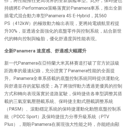
作，將性能推往更高境界的全新旗艦車型。此外，保時捷也
持續將E-Performance策略落實於Panamera車系，推出全新
插電式混合動力車型Panamera 4S E-Hybrid，其560
PS（412kW）的極致動力輸出表現，更將純電續航里程提
升30%，並透過全面強化的底盤零件與控制系統，結合新世
代的轉向控制與輪胎，優化舒適度與性能表現。
全新Panamera
速度感、舒適感大幅躍升
新一代Panamera在亞特蘭大米其林賽道打破了官方於該級
距跑車的最速紀錄，充分證實了Panamera性能的全面提
升。Panamera全車系搭載的底盤控制系統同時提供運動化
與舒適並存的駕馭感受；為了將強悍動力透過更優異的控制
方式和轉向表現落實於道路駕駛，保時捷依各車型調整其搭
載的三氣室氣壓懸載系統、保時捷主動式懸載調整系統
（PASM）、滾動穩定系統的保時捷運動化動態底盤控制系
統（PDCC Sport）及保時捷扭力分導升級系統（PTV
Plus），期盼Panamera在展現強大性能之時，亦能經由顯