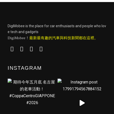
DigiMobee is the place for car enthusiasts and people who lov
e tech and gadgets
DigiMobee！
最新最有趣的汽車與科技新聞都在這裡。
INSTAGRAM