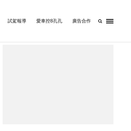
試駕報導
愛車控8孔孔
廣告合作
- Advertisement -