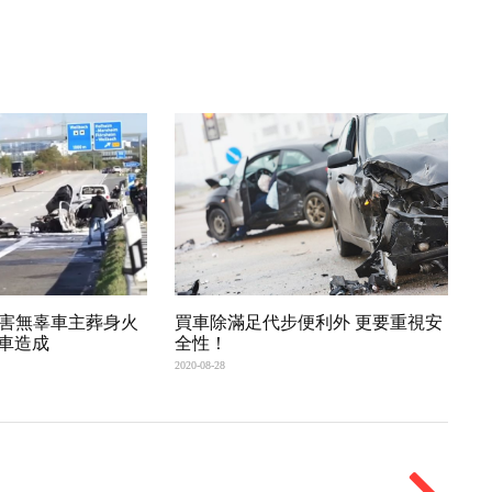
外害無辜車主葬身火
買車除滿足代步便利外 更要重視安
車造成
全性！
2020-08-28