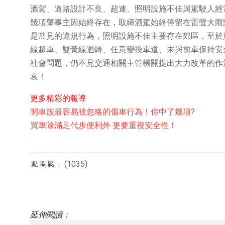
酒駕、道路設計不良、超速、照明設施不佳與駕駛人經
幾項肇事主因始終存在，取締酒駕始終停留在雷聲大雨
是常見的違規行為，照明設施不佳主要存在郊區，至於
線超車、雙黃線迴轉、任意變換車道、未與前車保持安
社會問題，仍不見交通相關主管機關提出大力改革的作
哀！
更多精彩的報導
開車族最容易被忽略的傷車行為！你中了幾項?
買車除滿足代步便利外 更要重視安全性！
(1035)
延伸閱讀：