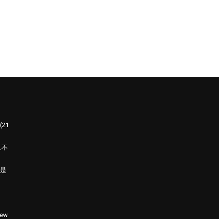
21
又不
是
ew