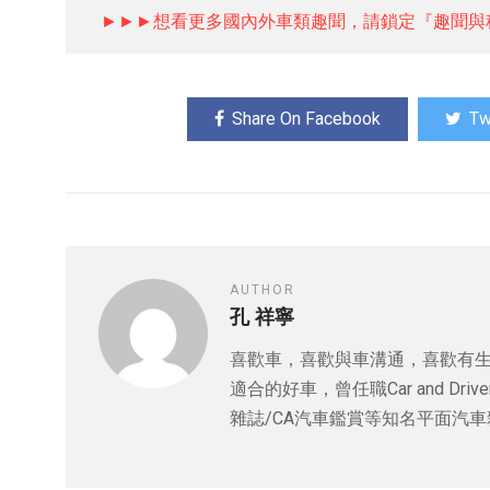
►►►想看更多國內外車類趣聞，請鎖定『趣聞與
Share On Facebook
Tw
AUTHOR
孔 祥寧
喜歡車，喜歡與車溝通，喜歡有
適合的好車，曾任職Car and Driv
雜誌/CA汽車鑑賞等知名平面汽