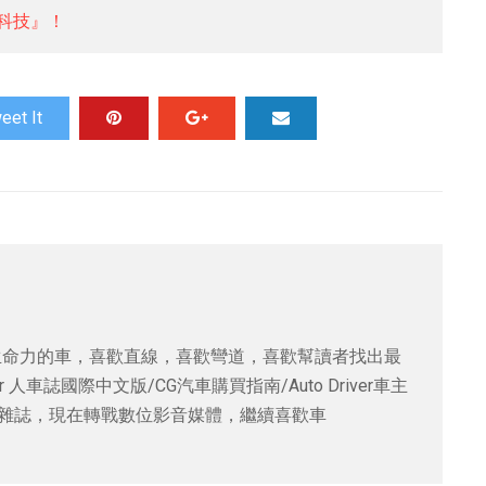
科技』！
eet It
生命力的車，喜歡直線，喜歡彎道，喜歡幫讀者找出最
er 人車誌國際中文版/CG汽車購買指南/Auto Driver車主
車雜誌，現在轉戰數位影音媒體，繼續喜歡車