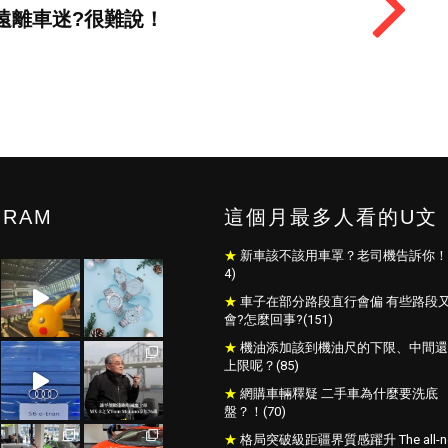
遠離車迷?很難說！
GRAM
這個月最多人看的U文
新車該不該用車罩？老司機告訴你！(
4)
車子在部分路段直行會偏 有些路段
會?怎麼回事?(151)
機油添加該到機油尺的下限、中間還
上限呢？(85)
網購車輛釋疑 二手車為什麼要洗底
盤？！(70)
格局突破級距疆界質感躍升 The all-n