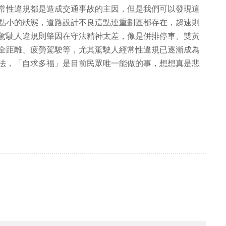
常性違規都是造成交通事故的主因，但是我們可以發現這
點小的狀態，道路設計不良這點連重劃區都存在，超速則
駕駛人違規則肇因在守法精神太差，像是併排停車、雙黃
全距離、疲勞駕駛等，尤其駕駛人經常性違規已逐漸成為
法，「自求多福」是目前民眾唯一能做的事，想想真是悲