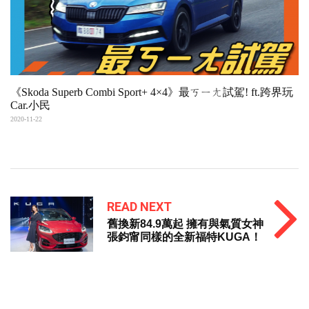
《Skoda Superb Combi Sport+ 4×4》最ㄎㄧㄤ試駕! ft.跨界玩
Car.小民
2020-11-22
READ NEXT
舊換新84.9萬起 擁有與氣質女神
張鈞甯同樣的全新福特KUGA！