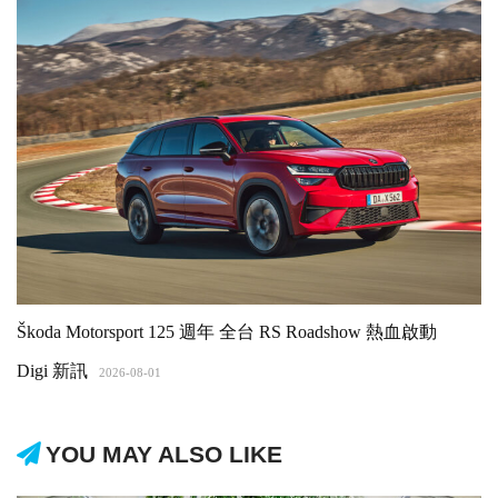
Škoda Motorsport 125 週年 全台 RS Roadshow 熱血啟動
Digi 新訊
2026-08-01
YOU MAY ALSO LIKE