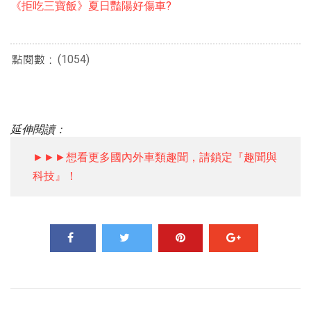
《拒吃三寶飯》夏日豔陽好傷車?
(1054)
延伸閱讀：
►►►想看更多國內外車類趣聞，請鎖定『趣聞與
科技』！