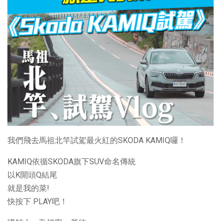
我們飛去馬祖北竿試駕最火紅的SKODA KAMIQ囉！
KAMIQ依循SKODA旗下SUV命名傳統
以K開頭Q結尾
就是我的菜!
快按下 PLAY吧！