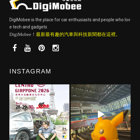
DigiMobee is the place for car enthusiasts and people who lov
e tech and gadgets
DigiMobee！
最新最有趣的汽車與科技新聞都在這裡。
INSTAGRAM