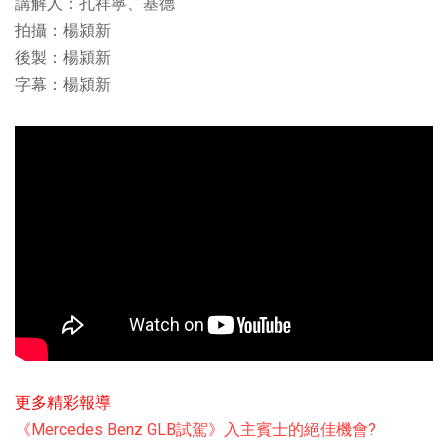
講解人：孔祥寧、基德
拍攝：楊潁新
後製：楊潁新
字幕：楊潁新
更多精彩報導
《Mercedes Benz GLB試駕》入主賓士的絕佳機會?