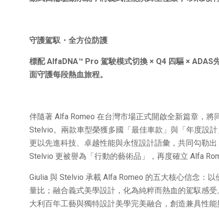
守護駕馭・全方位防護
標配
AlfaDNA™ Pro
駕駛模式切換
× Q4
四驅
× ADAS
面守護每段熱血旅程。
伴隨著 Alfa Romeo 在台灣市場正式開啟全新篇章，將
Stelvio。兩款車型榮獲多國「最佳車款」與「年度
更以先進科技、卓越性能與永恆設計語彙，共同勾勒出 Alfa
Stelvio 更被譽為「行動的藝術品」，再度確立 Alfa
Giulia 與 Stelvio 承載 Alfa Romeo 的五大
量比；融合義式美學設計，化為純粹而熱血的駕馭感受。這一
大利百年工藝與獨特設計美學完美融合，創造兼具性能