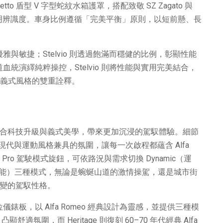
Scudetto 盾型 V 字型蛇紋水箱護罩，搭配致敬 SZ Zagato 與
塑造鮮明辨識度。車身比例遵循「完美平衡」原則，以短前懸、長
優雅與敏捷；Stelvio 則透過飽滿而穩健的比例，彰顯性能
道血統演繹純粹操控，Stelvio 則將性能與實用完美結合，
eo 對義式風格的雙重詮釋。
對核心，融合科技升級與義式美學，帶來更加沉浸的駕馭體驗。細節
代與運動風格兼具的氛圍，讓每一次啟程都蘊含 Alfa
™ Pro 駕駛模式旋鈕，可依路況與需求切換 Dynamic（運
ency（高效節能）三種模式，無論是蜿蜒山道的激情操駕，還是城市街
如又多變的駕馭性格。
型全數位儀錶板，以 Alfa Romeo 經典設計為靈感，並提供三種模
舒適氛圍，而 Heritage 則復刻 60–70 年代經典 Alfa