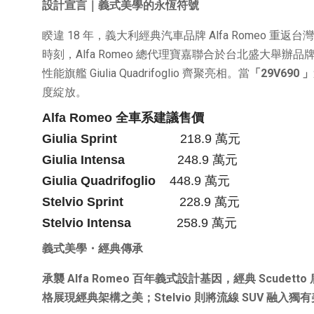
設計宣言｜義式美學的永恆符號
睽違 18 年，義大利經典汽車品牌 Alfa Romeo 
時刻，Alfa Romeo 總代理寶嘉聯合於台北盛大舉辦品牌發
性能旗艦 Giulia Quadrifoglio 齊聚亮相。當
「
29V690
」
度綻放。
Alfa Romeo
全車系建議售價
Giulia Sprint
218.9 萬元
Giulia Intensa
248.9 萬元
Giulia Quadrifoglio
448.9 萬元
Stelvio Sprint
228.9 萬元
Stelvio Intensa
258.9 萬元
義式美學・經典傳承
承襲
Alfa Romeo
百年義式設計基因，經典
Scudetto
格展現經典架構之美；
Stelvio
則將流線
SUV
融入獨有