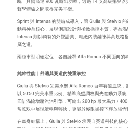
統，具備高達 900 瓦輸出功率，透過 14 支高級
聲學體驗之間取得完美平衡。
Sprint 與 Intensa 的雙編成導入，讓 Giulia 與 S
動精神為核心，展現俐落設計與極致操控本質，專為渴望體驗
Intensa 則以獨有的外觀語彙、精緻內裝鋪陳與高
屬之選。
兩種車型明確定位，各自詮釋 Alfa Romeo 不同
純粹性能｜舒適與賽道的雙重掌控
Giulia 與 Stelvio 完美承襲 Alfa Romeo 百年賽
以 50:50 完美車重比例、精準底盤調校與先進動力系
四缸渦輪增壓汽油引擎，可輸出 280 hp 最大馬力 / 
常駕馭中展現流暢與輕快，更能於極限操控下釋放強悍性能，
在車身結構上，Giulia 與 Stelvio 承襲自賽道