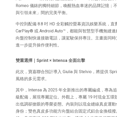
Romeo 儀錶的獨特細節，喚醒熱血車迷的品牌記憶；不僅
與引領未來」間的完美平衡。
中控則配備 8.8 吋 HD 全彩觸控螢幕資訊娛樂系統，
CarPlay® 或 Android Auto™，都能與智慧型手機
向盤控制快速接聽電話，讓駕駛保持專注。主畫面同時
進一步提升操作便利性。
雙重選擇｜
Sprint × Intensa
全面出擊
此次，寶嘉聯合預計導入 Giulia 與 Stelvio，將提供 S
風格的多元需求。
其中，Intensa 為 2025 年全新推出的專屬編成
級配備，展現專屬定位。外觀上，專屬 19 吋琉金五
出低調卻搶眼的尊榮姿態。內裝則以琉金縫線真皮運動化座
身份；雙色真皮多功能方向盤結合固定式鋁合金換檔撥片，強化