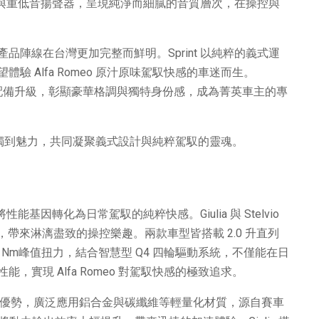
揚聲器與重低音揚聲器，呈現純淨而細膩的音質層次，在操控與
telvio 的產品陣線在台灣更加完整而鮮明。Sprint 以純粹的義式運
 Alfa Romeo 原汁原味駕馭快感的車迷而生。
規格配備升級，彰顯豪華格調與獨特身份感，成為菁英車主的專
面向的獨到魅力，共同凝聚義式設計與純粹駕馭的靈魂。
道血統，將性能基因轉化為日常駕馭的純粹快感。Giulia 與 Stelvio
統，帶來淋漓盡致的操控樂趣。兩款車型皆搭載 2.0 升直列
400 Nm峰值扭力，結合智慧型 Q4 四輪驅動系統，不僅能在日
實現 Alfa Romeo 對駕馭快感的極致追求。
科技的核心優勢，廣泛應用鋁合金與碳纖維等輕量化材質，源自賽車