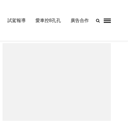
試駕報導
愛車控8孔孔
廣告合作
- Advertisement -