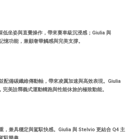
採低坐姿與直覺操作，帶來賽車級沉浸感；
Giulia
與
記憶功能，兼顧奢華觸感與完美支撐。
並配備碳纖維傳動軸，帶來凌厲加速與高效表現。
Giulia
，完美詮釋義式運動轎跑與性能休旅的極致動能。
重，兼具穩定與駕馭快感。
Giulia
與
Stelvio
更結合
Q4
主
駕馭樂趣。