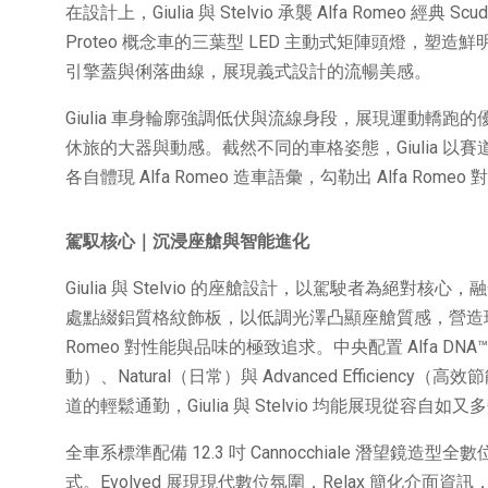
在設計上，Giulia 與 Stelvio 承襲 Alfa Romeo 經典 
Proteo 概念車的三葉型 LED 主動式矩陣頭燈，
引擎蓋與俐落曲線，展現義式設計的流暢美感。
Giulia 車身輪廓強調低伏與流線身段，展現運動轎跑的
休旅的大器與動感。截然不同的車格姿態，Giulia 以賽
各自體現 Alfa Romeo 造車語彙，勾勒出 Alfa Rom
駕馭核心｜沉浸座艙與智能進化
Giulia 與 Stelvio 的座艙設計，以駕駛者為絕
處點綴鋁質格紋飾板，以低調光澤凸顯座艙質感，營造現
Romeo 對性能與品味的極致追求。中央配置 Alfa DNA
動）、Natural（日常）與 Advanced Effici
道的輕鬆通勤，Giulia 與 Stelvio 均能展現從容自
全車系標準配備 12.3 吋 Cannocchiale 潛望鏡造
式。Evolved 展現現代數位氛圍，Relax 簡化介面資訊，凸顯