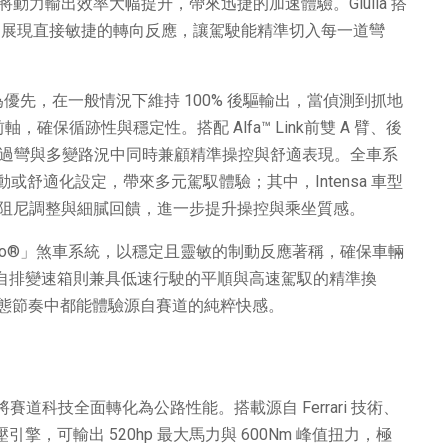
動力輸出效率大幅提升，帶來迅捷的加速體驗。Giulia 搭
0:1，兩者皆展現直接敏捷的轉向反應，讓駕駛能精準切入每一道彎
優先，在一般情況下維持 100% 後驅輸出，當偵測到抓地
軸，確保循跡性與穩定性。搭配 Alfa™ Link前雙 A 臂、後
elvio 在高速過彎與多變路況中同時兼顧精準操控與舒適表現。全車系
換運動或舒適化設定，帶來多元駕馭體驗；其中，Intensa 車型
即時的阻尼調整與細膩回饋，進一步提升操控與乘坐質感。
mbo®」煞車系統，以穩定且靈敏的制動反應著稱，確保車輛
手自排變速箱則兼具低速行駛的平順與高速駕馭的精準換
態節奏中都能體驗源自賽道的純粹快感。
foglio 將賽道科技全面轉化為公路性能。搭載源自 Ferrari 技術、
渦輪增壓引擎，可輸出 520hp 最大馬力與 600Nm 峰值扭力，極