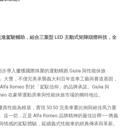
先進駕駛輔助，結合三葉型
LED
主動式矩陣頭燈科技，全
同步導入屢獲國際殊榮的運動轎跑 Giulia 與性能休旅
設計」大獎，不僅完美承襲義大利百年造車工藝與賽道基因，
 Romeo 對於「駕馭信仰」的品牌承諾。Giulia 與
 Romeo 在豪華運動房車與性能休旅市場的獨特地位。
核心信念：以優異性能為根基，實現 50:50 完美車重比例與絕佳馬力重
切，正是 Alfa Romeo 品牌精神的最佳詮釋——將義
與情感的駕馭體驗，延續義式性能車的經典傳承與革新。