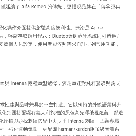
延續了 Alfa Romeo 的傳統，更體現品牌在「傳承經典
直覺化操作介面提供駕駛高度便利性。無論是 Apple
無縫連結，輕鬆存取應用程式；Bluetooth® 藍牙系統則可透過方
支援個人化設定，使用者能依照需求自訂排列常用功能，
print 與 Intensa 兩種車型選擇，滿足車迷對純粹駕馭與義式
，專為追求性能與品味兼具的車主打造。它以獨特的外觀語彙與升
環競化鋁圈搭配綴有義大利旗標的黑色高光澤後視鏡蓋，營造
椅與頭枕刺繡搭配中央扶手 Intensa 刺繡，凸顯專屬
運動氛圍；更配備 harman/kardon® 頂級音響系