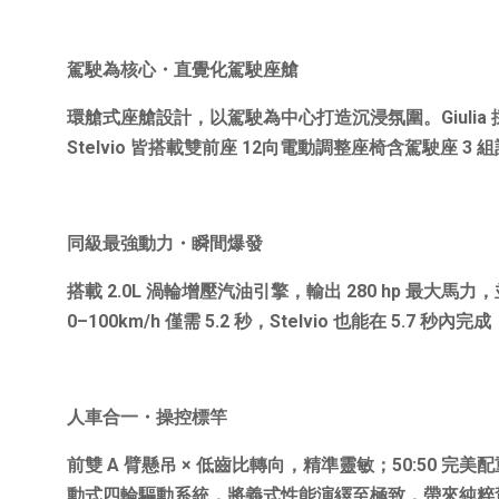
駕駛為核心・直覺化駕駛座艙
環艙式座艙設計，以駕駛為中心打造沉浸氛圍。
Giulia
Stelvio
皆搭載雙前座
12
向電動調整座椅含駕駛座
3
組
同級最強動力・瞬間爆發
搭載
2.0L
渦輪增壓汽油引擎，輸出
280 hp
最大馬力，
0–100km/h
僅需
5.2
秒，
Stelvio
也能在
5.7
秒內完成
人車合一・操控標竿
前雙
A
臂懸吊
×
低齒比轉向，精準靈敏；
50:50
完美配
動式四輪驅動系統，將義式性能演繹至極致，帶來純粹