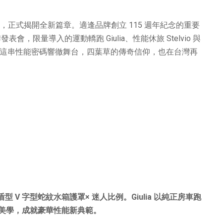
重返台灣，正式揭開全新篇章。適逢品牌創立 115 週年紀念的重要
表會，限量導入的運動轎跑 Giulia、性能休旅 Stelvio 與
這串性能密碼響徹舞台，四葉草的傳奇信仰，也在台灣再
盾型
V
字型蛇紋水箱護罩
×
迷人比例。
Giulia
以純正房車跑
美學，成就豪華性能新典範。