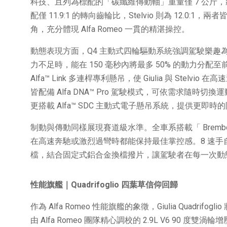
科技、且列為標配的「碳纖維傳動軸」重量僅 7 公斤，將
配僅 11.9:1 的轉向齒輪比，Stelvio 則為 12.
角，充分體現 Alfa Romeo 一貫的精湛操控。
動態表現方面，Q4 主動式四輪驅動系統強調駕駛樂趣為
力不足時，能在 150 毫秒內將最多 50% 的動力分配至前
Alfa™ Link 多連桿專利懸吊，使 Giulia 與 St
皆配備 Alfa DNA™ Pro 駕駛模式，可依需求隨時切
更搭載 Alfa™ SDC 主動式電子懸吊系統，提供更
制動與傳動同樣展現賽道級水準。全車系搭載「 Bre
在高速奔馳或激烈過彎時都能保持最佳掌控感。8 速
檔，結合固定式鋁合金換檔撥片，讓駕駛者在每一次動
性能旗艦｜
Quadrifoglio
四葉草信仰回歸
作為 Alfa Romeo 性能旗艦的象徵，Giulia Quadri
由 Alfa Romeo 團隊精心調校的 2.9L V6 90 度雙