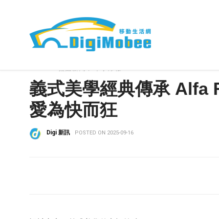
HOME
»
焦點新聞
車事爆報
義式美學經典傳承 Alfa 
愛為快而狂
Digi 新訊
POSTED ON 2025-09-16