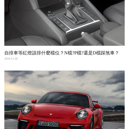
自排車等紅燈該排什麼檔位？N檔?P檔?還是D檔踩煞車？
2018-11-20