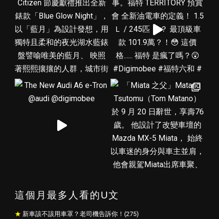
這個月最多人看的U文
新車該不該用車罩？老司機告訴你！(275)