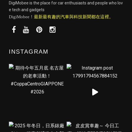
DigiMobee is the place for car enthusiasts and people who lov
e tech and gadgets
DigiMobee！
最新最有趣的汽車與科技新聞都在這裡。
INSTAGRAM