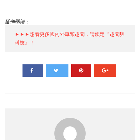
延伸閱讀：
►►►想看更多國內外車類趣聞，請鎖定『趣聞與
科技』！