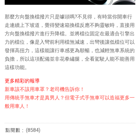
那麼方向盤換檔撥片只是噱頭嗎?不見得，有時當你開車行
走連續上下坡道，覺得變速箱換檔反應不夠靈敏時，直接用
方向盤換檔撥片進行升降檔。並將檔位固定在最適合引擎出
力的檔位，像是入彎前利用檔煞減速，出彎後讓低檔位可以
發揮高扭力，這樣能讓行車感更為順暢，也減輕煞車系統的
負擔，所以這項配備並非花拳繡腿，全看駕駛人能不能善用
這樣功能。
更多精彩的報導
新車該不該用車罩？老司機告訴你！
用傳統手煞車才是真男人？但電子式手煞車可以造福更多一
般用車人！
(8584)