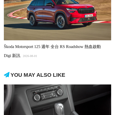
Škoda Motorsport 125 週年 全台 RS Roadshow 熱血啟動
Digi 新訊
2026-08-01
YOU MAY ALSO LIKE