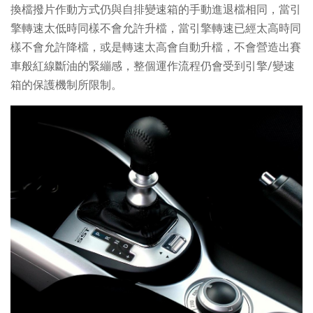
換檔撥片作動方式仍與自排變速箱的手動進退檔相同，當引
擎轉速太低時同樣不會允許升檔，當引擎轉速已經太高時同
樣不會允許降檔，或是轉速太高會自動升檔，不會營造出賽
車般紅線斷油的緊繃感，整個運作流程仍會受到引擎/變速
箱的保護機制所限制。