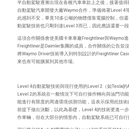
半自動駕駛逐漸出現在各種汽車車款上之後，接著值得觀察
自動駕駛汽車開發大廠Waymo合作，準備佈署Leve
此感到不安，畢竟10多公噸的物體僅靠電腦控制，但
動駕駛技術也只剛到達Level 3而已，因此應該還要一
這項合作關係會使美國卡車車廠Freightliner與W
Freightliner是Daimler集團的成員，合作關係的
將Waymo Driver技術導入到特別設計的Freightli
來也有可能擴展到其他市場。
Level 4自動駕駛技術與現行使用的Level 2（如Tesla的A
Level 2的系統在一般情況下可自行操作轉向與油門功
能進行有限度的周邊環境偵測功能，這表示採用此技術
前提下做出決斷，以此為基礎，Level 4的技術更進
作車輛，但在大部分的情形內，自動駕駛系統已可自行