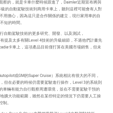
的，就是卡車什麼時候跟進了，Daimler近期宣布將與
l 4等級的自動駕駛技術到商用卡車上，聽到這裡可能會有人對
還不用擔心，因為這只是合作關係的建立，現行家用車的自
段不短的時間。
aymo進行自動駕駛技術的更多研究、開發、以及測試，
公告並沒有提及太多有關Level 4技術的升級細節，不過他們計畫先
ner Cascadia卡車上，這項產品目前僅打算在美國市場銷售，但未
utopilot或GM的Super Cruise）系統相比有很大的不同，
能，但在必要的時候仍需要駕駛進行操作，Level 3的系統則
的車輛有能力自行觀察周遭環境，並在不需要駕駛干預的
一步地擴大功能範圍，雖然在某些特定的情況下仍需要人工操
控制。