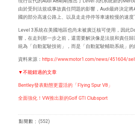
現行世代的Audi A8剛剛推出了Level 3的系統新的Merce
由於受到法規或事故責任問題的影響，Audi最終決定將A8搭載
國的部分高速公路上、以及走走停停等車速較慢的速度
Level 3系統在美國地區也尚未被廣泛核可使用，因此D
響，在走到那一步之前，還需要解決像是法規和責任歸
統為「自動駕駛技術」，而是「自動駕駛輔助系統」的
資料來源：
https://www.motor1.com/news/451604/self
▼不能錯過的文章
Bentley發表動態更靈活的「Flying Spur V8」
全面強化！VW推出新的Golf GTI Clubsport
(552)