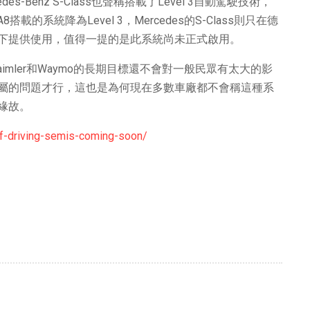
des-Benz S-Class也聲稱搭載了Level 3自動駕駛技術，
的系統降為Level 3，Mercedes的S-Class則只在德
下提供使用，值得一提的是此系統尚未正式啟用。
aimler和Waymo的長期目標還不會對一般民眾有太大的影
屬的問題才行，這也是為何現在多數車廠都不會稱這種系
緣故。
-driving-semis-coming-soon/