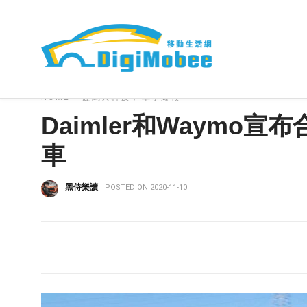
HOME
»
趣聞與科技
車事爆報
Daimler和Waymo宣
車
黑侍樂讀
POSTED ON 2020-11-10