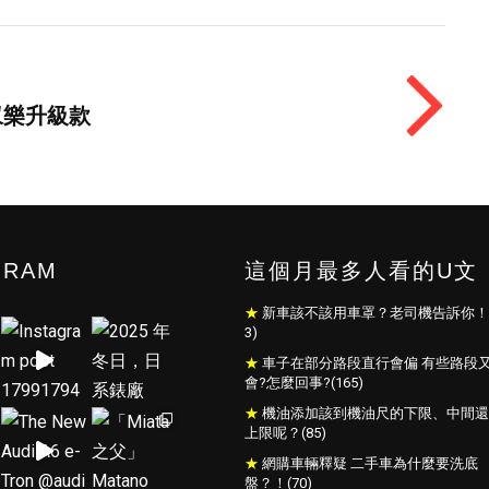
50馭樂升級款
GRAM
這個月最多人看的U文
新車該不該用車罩？老司機告訴你！(
3)
車子在部分路段直行會偏 有些路段
會?怎麼回事?(165)
機油添加該到機油尺的下限、中間還
上限呢？(85)
網購車輛釋疑 二手車為什麼要洗底
盤？！(70)