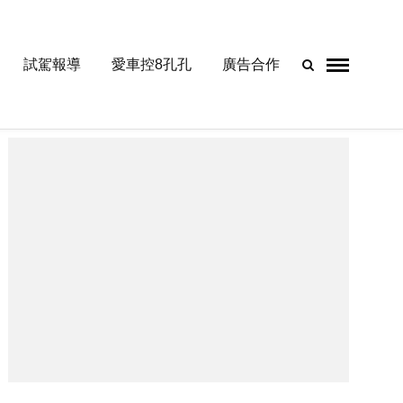
試駕報導
愛車控8孔孔
廣告合作
- Advertisement -