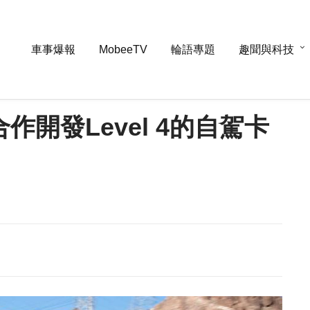
車事爆報
MobeeTV
輪語專題
趣聞與科技
布合作開發Level 4的自駕卡