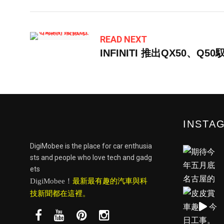
READ NEXT
INFINITI 推出QX50、Q
INSTA
DigiMobee is the place for car enthusia
sts and people who love tech and gadg
ets
DigiMobee！
最新最有趣的汽車與科
技新聞都在這裡。