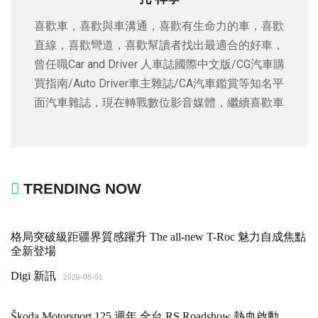
喜歡車，喜歡與車溝通，喜歡有生命力的車，喜歡
直線，喜歡彎道，喜歡幫讀者找出最適合的好車，
曾任職Car and Driver 人車誌國際中文版/CG汽車購
買指南/Auto Driver車主雜誌/CA汽車鑑賞等知名平
面汽車雜誌，現在轉戰數位影音媒體，繼續喜歡車
TRENDING NOW
格局突破級距疆界質感躍升 The all-new T-Roc 魅力自成焦點
全新登場
Digi 新訊
2026-08-01
Škoda Motorsport 125 週年 全台 RS Roadshow 熱血啟動