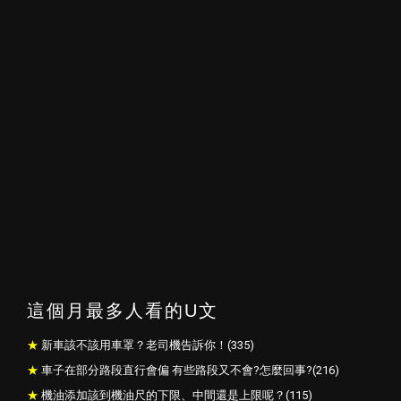
這個月最多人看的U文
新車該不該用車罩？老司機告訴你！(335)
車子在部分路段直行會偏 有些路段又不會?怎麼回事?(216)
機油添加該到機油尺的下限、中間還是上限呢？(115)