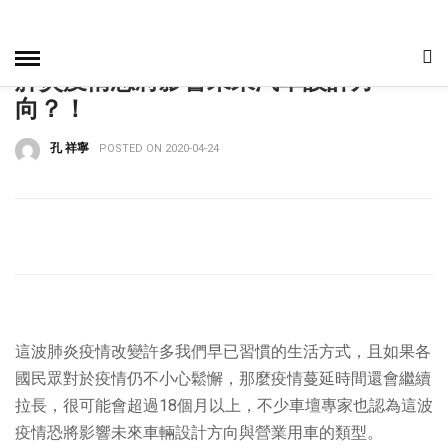
HOME
»
車事爆報
肺炎疫情恐將影響未來汽車設計方
向？！
孔 祥寧
POSTED ON 2020-04-24
這波肺炎疫情改變許多我們早已習慣的生活方式，且如果各
國民眾對於疫情仍不小心鬆懈，那麼疫情蔓延時間還會繼續
拉長，很可能會超過18個月以上，不少車壇專家也認為這波
疫情恐將影響未來車輛設計方向與營業用車的類型。