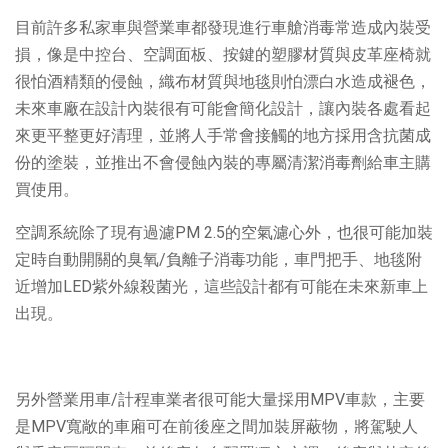
目前許多私家車與營業車都發現進行車艙消毒常造成內裝受
損，像是中控台、空調面板、按鍵的塑膠材質與皮革座椅就
很怕酒精類的侵蝕，織布材質與地毯則怕漂白水造成褪色，
未來車廠在設計內裝很有可能會簡化設計，讓內裝各處看起
來更平整更好清理，並將人手常會接觸的地方採用含抗菌成
份的塗裝，並推出不會侵蝕內裝的專屬清潔消毒劑給車主購
買使用。
空調系統除了現有過濾PM 2.5的空氣濾心外，也很可能加裝
定時自動開關的臭氧/負離子消毒功能，車門把手、地毯附
近增加LED紫外線殺菌光，這些設計都有可能在未來新車上
出現。
另外營業用車/計程車業者很可能大量採用MPV車款，主要
是MPV寬敞的車廂可在前後座之間加裝屏蔽物，將駕駛人