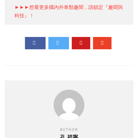
►►►想看更多國內外車類趣聞，請鎖定『趣聞與
科技』！
AUTHOR
孔 祥寧