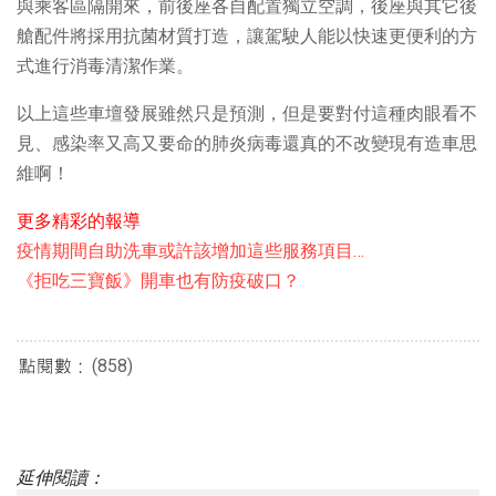
與乘客區隔開來，前後座各自配置獨立空調，後座與其它後
艙配件將採用抗菌材質打造，讓駕駛人能以快速更便利的方
式進行消毒清潔作業。
以上這些車壇發展雖然只是預測，但是要對付這種肉眼看不
見、感染率又高又要命的肺炎病毒還真的不改變現有造車思
維啊！
更多精彩的報導
疫情期間自助洗車或許該增加這些服務項目…
《拒吃三寶飯》開車也有防疫破口？
(858)
延伸閱讀：