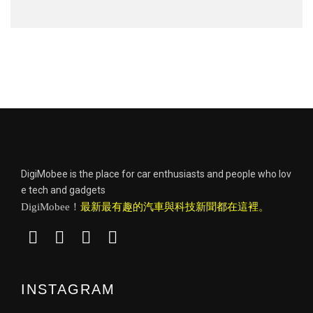
DigiMobee is the place for car enthusiasts and people who lov
e tech and gadgets
DigiMobee！
最新最有趣的汽車與科技新聞都在這裡。
INSTAGRAM