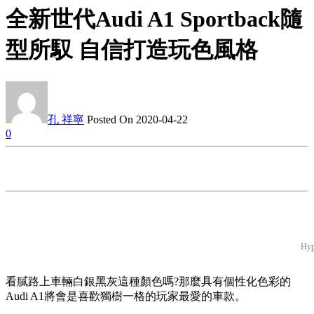
全新世代Audi A1 Sportback隨
型所馭 自信打造玩色風格
孔 祥寧
Posted On 2020-04-22
0
Hyp
看膩路上車輛白銀黑灰這種顏色嗎?那麼具有個性化色彩的
Audi A1將會是喜歡獨樹一格的玩家最愛的車款。