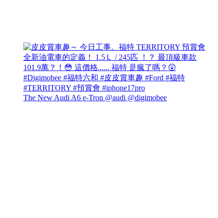
The New Audi A6 e-Tron @audi @digimobee