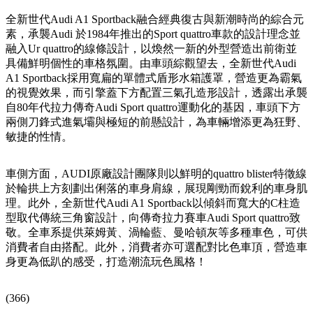
全新世代Audi A1 Sportback融合經典復古與新潮時尚的綜合元
素，承襲Audi 於1984年推出的Sport quattro車款的設計理念並
融入Ur quattro的線條設計，以煥然一新的外型營造出前衛並
具備鮮明個性的車格氛圍。由車頭綜觀望去，全新世代Audi
A1 Sportback採用寬扁的單體式盾形水箱護罩，營造更為霸氣
的視覺效果，而引擎蓋下方配置三氣孔造形設計，透露出承襲
自80年代拉力傳奇Audi Sport quattro運動化的基因，車頭下方
兩側刀鋒式進氣壩與極短的前懸設計，為車輛增添更為狂野、
敏捷的性情。
車側方面，AUDI原廠設計團隊則以鮮明的quattro blister特徵線
於輪拱上方刻劃出俐落的車身肩線，展現剛勁而銳利的車身肌
理。此外，全新世代Audi A1 Sportback以傾斜而寬大的C柱造
型取代傳統三角窗設計，向傳奇拉力賽車Audi Sport quattro致
敬。全車系提供萊姆黃、渦輪藍、曼哈頓灰等多種車色，可供
消費者自由搭配。此外，消費者亦可選配對比色車頂，營造車
身更為低趴的感受，打造潮流玩色風格！
(366)