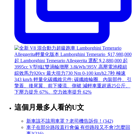
這個月最多人看的U文
新車該不該用車罩？老司機告訴你！(342)
車子在部分路段直行會偏 有些路段又不會?怎麼回
事?(216)