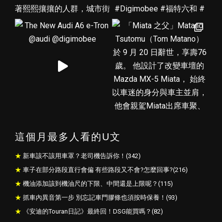
這個月最多人看的U文
新車該不該用車罩？老司機告訴你！(342)
車子在部分路段直行會偏 有些路段又不會?怎麼回事?(216)
機油添加該到機油尺的下限、中間還是上限呢？(115)
抓車內異音第一步 別忘記車門膠條也須按時保養！(93)
《安迪的Touran日記》最終回！DSG能買嗎？(82)