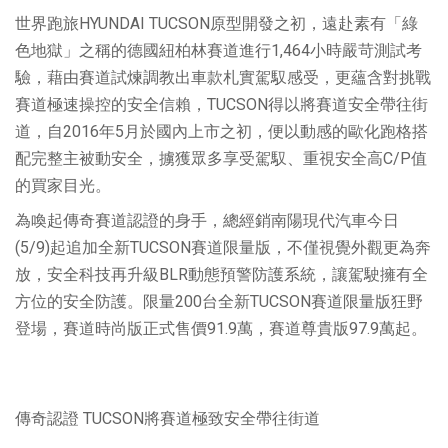
世界跑旅HYUNDAI TUCSON原型開發之初，遠赴素有「綠
色地獄」之稱的德國紐柏林賽道進行1,464小時嚴苛測試考
驗，藉由賽道試煉調教出車款札實駕馭感受，更蘊含對挑戰
賽道極速操控的安全信賴，TUCSON得以將賽道安全帶往街
道，自2016年5月於國內上市之初，便以動感的歐化跑格搭
配完整主被動安全，擄獲眾多享受駕馭、重視安全高C/P值
的買家目光。
為喚起傳奇賽道認證的身手，總經銷南陽現代汽車今日
(5/9)起追加全新TUCSON賽道限量版，不僅視覺外觀更為奔
放，安全科技再升級BLR動態預警防護系統，讓駕駛擁有全
方位的安全防護。限量200台全新TUCSON賽道限量版狂野
登場，賽道時尚版正式售價91.9萬，賽道尊貴版97.9萬起。
傳奇認證 TUCSON將賽道極致安全帶往街道