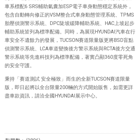
車系標配6 SRS輔助氣囊加ESP電子車身動態穩定系統外，
包含自動轉向修正的VSM整合式車身動態管理系統、TPMS
胎壓偵測警示系統、DPC陡坡緩降輔助系統、HAC上坡起步
輔助系統皆列為標準配備。同時，為展現HYUNDAI汽車在行
車安全不遺餘力的發展，TUCSON賽道限量版更將BSD盲點
偵測警示系統、LCA車道變換後方警示系統與RCTA後方交通
警示系統等先進科技列為標準配備，著實凸顯360度零死角
的安全守護。
秉持「賽道測試 安全極致」而生的全新TUCSON賽道限量
版，即日起將以全台限量200輛的方式開始販售，如需更詳
盡車款資訊，請洽全國HYUNDAI展示中心。