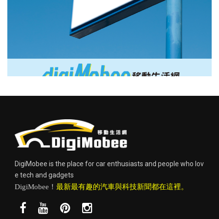
DigiMobee is the place for car enthusiasts and people who lov
e tech and gadgets
DigiMobee！
最新最有趣的汽車與科技新聞都在這裡。