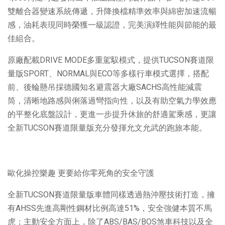
雙離合器變速系統傳遞，升降換檔精準效率與綿密加速流暢
感，油耗表現同時榮獲一級認證，完美演繹性能與節能的最
佳組合。
原廠配載DRIVE MODE多重駕馭模式，提供TUCSON賽道限
量版SPORT、NORMAL與ECO等多樣行車模式選擇，搭配
前、後輪懸吊採德國知名避震器大廠SACHS高性能減震
筒，清晰地路感與俐落過彎指向性，以及有助空氣力學效應
的平整化底盤設計，更進一步提升休旅的舒適駕乘感，更讓
全新TUCSON賽道限量版充分發揮允文允武的跑旅本能。
歐化操控樂趣 更要給你零死角的安全守護
全新TUCSON賽道限量版車體同樣透過熱沖壓技術打造，擁
有AHSS先進高剛性鋼材比例高達51%，安全強健本質不馬
虎；主動安全方面上，除了ABS/BAS/BOS煞車科技以及全