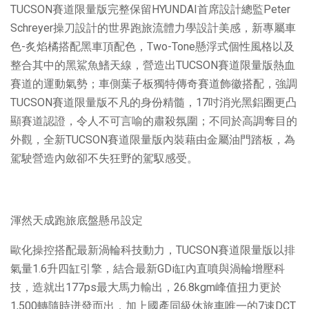
TUCSON賽道限量版完整保留HYUNDAI首席設計總監Peter
Schreyer操刀設計的世界跑旅流體力學設計美感，新專屬車
色-炙焰橘搭配黑車頂配色，Two-Tone懸浮式個性風格以及
整合其中的黑鯊魚鰭天線，營造出TUCSON賽道限量版熱血
賽道的運動氣勢；車側葉子板獨特傳奇賽道飾徽搭配，強調
TUCSON賽道限量版不凡的身份精髓，17吋消光黑鋁圈更凸
顯賽道認證，令人不可言喻的肅殺氛圍；不同於高調奪目的
外觀，全新TUCSON賽道限量版內裝藉由金屬油門踏板，為
駕駛營造內斂卻不失狂野的駕馭感受。
渾然天成跑旅底盤懸吊設定
歐化操控搭配最新渦輪科技動力，TUCSON賽道限量版以排
氣量1.6升四缸引擎，結合最新GDi缸內直噴與渦輪增壓科
技，造就出177ps最大馬力輸出，26.8kgm峰值扭力更於
1,500轉隨時迸發而出，加上國產同級休旅車唯一的7速DCT