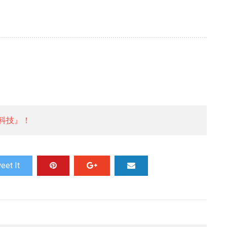
科技』！
eet It