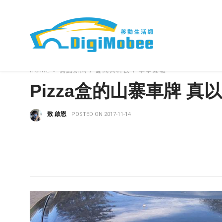
HOME
»
焦點新聞
趣聞與科技
車事爆報
Pizza盒的山寨車牌 
敖 啟恩
POSTED ON 2017-11-14