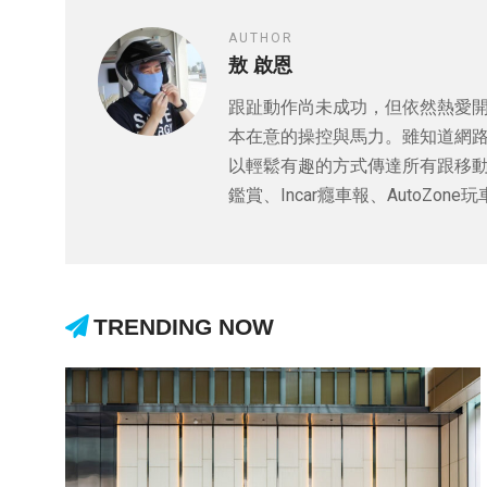
AUTHOR
敖 啟恩
跟趾動作尚未成功，但依然熱愛
本在意的操控與馬力。雖知道網
以輕鬆有趣的方式傳達所有跟移動有
鑑賞、Incar癮車報、AutoZon
TRENDING NOW