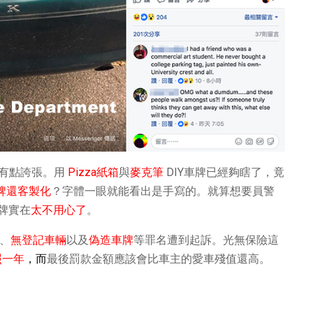
確實有點誇張。用
Pizza紙箱
與
麥克筆
DIY車牌已經夠瞎了，竟
牌還客製化
？字體一眼就能看出是手寫的。就算想要員警
牌實在
太不用心了
。
、
無登記車輛
以及
偽造車牌
等罪名遭到起訴。光無保險這
照一年
，而
最後罰款金額應該會比車主的愛車殘值還高。