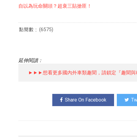
自以為玩命關頭？超衰三貼搶匪！
(6575)
延伸閱讀：
►►►想看更多國內外車類趣聞，請鎖定『趣聞與
Share On Facebook
Tw