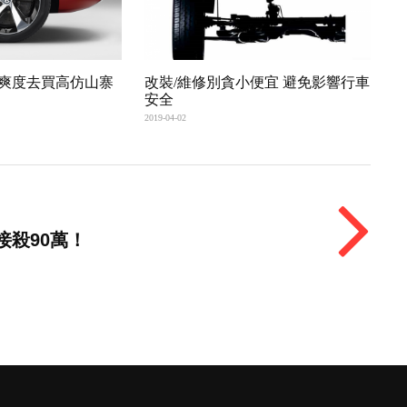
爽度去買高仿山寨
改裝/維修別貪小便宜 避免影響行車
安全
2019-04-02
直接殺90萬！