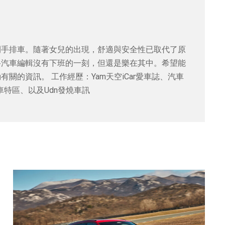
開手排車。隨著女兒的出現，舒適與安全性已取代了原
路汽車編輯沒有下班的一刻，但還是樂在其中。希望能
關的資訊。 工作經歷：Yam天空iCar愛車誌、汽車
e玩車特區、以及Udn發燒車訊