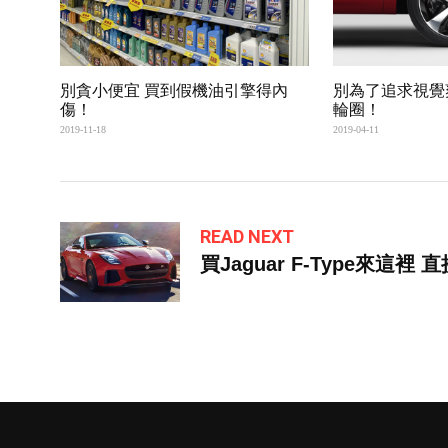
別貪小便宜 買到假機油引擎得內
別為了追求視覺
傷！
輪圈！
2019-11-18
2019-04-11
READ NEXT
買Jaguar F-Type來這裡 