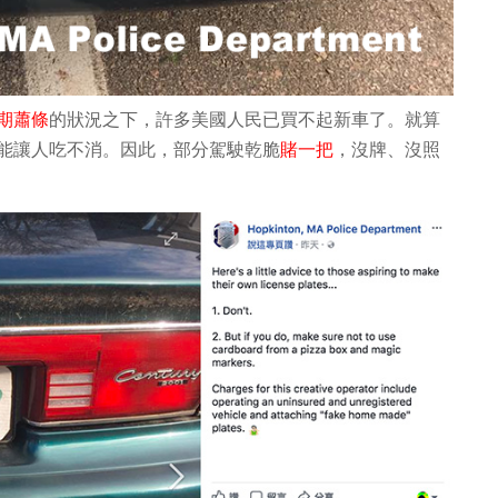
期蕭條
的狀況之下，許多美國人民已買不起新車了。就算
能讓人吃不消。因此，部分駕駛乾脆
賭一把
，沒牌、沒照