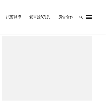
試駕報導
愛車控8孔孔
廣告合作
- Advertisement -