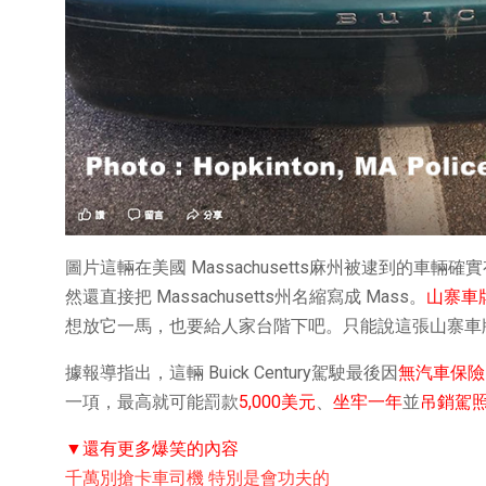
圖片這輛在美國 Massachusetts麻州被逮到的車輛
然還直接把 Massachusetts州名縮寫成 Mass。
山寨車
想放它一馬，也要給人家台階下吧。只能說這張山寨車
據報導指出，這輛 Buick Century駕駛最後因
無汽車保險
一項，最高就可能罰款
5,000美元
、
坐牢一年
並
吊銷駕
▼還有更多爆笑的內容
千萬別搶卡車司機 特別是會功夫的