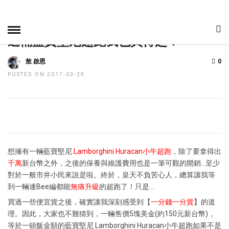
HOME
»
焦點新聞
趣聞與科技
車事爆報
這輛藍寶堅尼超跑我也買得起！
敖 啟恩
0
POSTED ON 2017-03-29
想擁有一輛藍寶堅尼
Lamborghini Huracan小牛超跑
，除了要拿得出
千萬
新台幣之外，之後的保養與維護費用也是一筆可觀的開銷…至少
對於一般市井小民來說是啦。終於，皇天不負苦心人，總算讓我等
到一輛連Bee編都能
無痛升級
的超跑了！只是…
買過一些便宜貨之後，確實讓我深刻感受到【
一分錢一分貨
】的道
理。因此，大家也不難猜到，一輛售價5塊美金(約150元新台幣)，
等於一頓飯金額的藍寶堅尼 Lamborghini Huracan小牛超跑如果不是