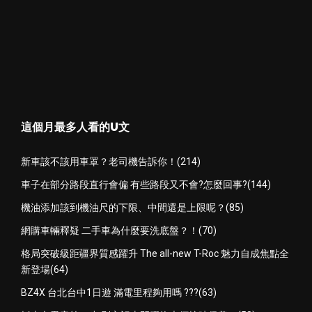
這個月最多人看的U文
新車該不該用車罩？老司機告訴你！(214)
車子在部分路段直行會偏 有些路段又不會?怎麼回事?(144)
機油添加該到機油尺的下限、中間還是上限呢？(85)
網購車輛釋疑 二手車為什麼要洗底盤？！(70)
格局突破級距疆界質感躍升 The all-new T-Roc 魅力自成焦點全
新登場(64)
BZ4X 台北台中1日遊 滿電里程夠用嗎 ???(63)