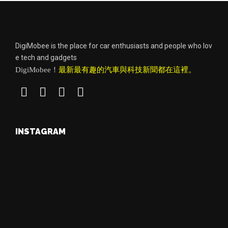
DigiMobee is the place for car enthusiasts and people who lov
e tech and gadgets
DigiMobee！
最新最有趣的汽車與科技新聞都在這裡。
INSTAGRAM