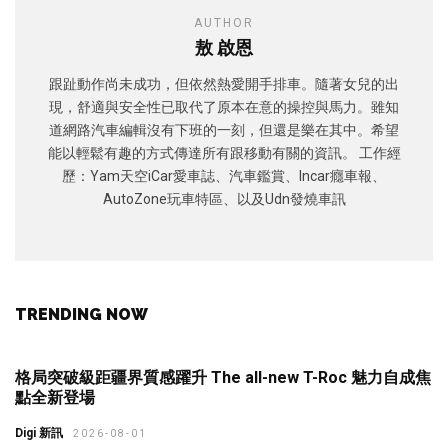
AUTHOR
敖 啟恩
跟趾動作尚未成功，但依然熱愛開手排車。隨著女兒的出
現，舒適與安全性已取代了原本在意的操控與馬力。雖知
道網路汽車編輯沒有下班的一刻，但還是樂在其中。希望
能以輕鬆有趣的方式傳達所有跟移動有關的資訊。 工作經
歷：Yam天空iCar愛車誌、汽車鑑賞、Incar癮車報、
AutoZone玩車特區、以及Udn發燒車訊
TRENDING NOW
格局突破級距疆界質感躍升 The all-new T-Roc 魅力自成焦
點全新登場
Digi 新訊
2026-08-01