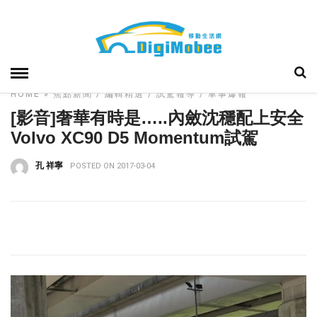
HOME
»
焦點新聞
編輯精選
試駕報導
車事爆報
[影音]奢華有時是…..內斂沈穩配上安全
Volvo XC90 D5 Momentum試駕
孔 祥寧
POSTED ON 2017-03-04