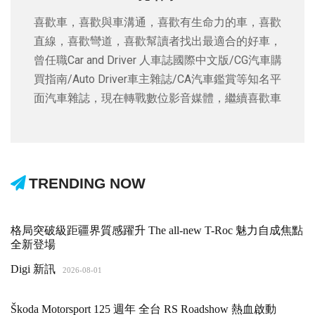
喜歡車，喜歡與車溝通，喜歡有生命力的車，喜歡
直線，喜歡彎道，喜歡幫讀者找出最適合的好車，
曾任職Car and Driver 人車誌國際中文版/CG汽車購
買指南/Auto Driver車主雜誌/CA汽車鑑賞等知名平
面汽車雜誌，現在轉戰數位影音媒體，繼續喜歡車
TRENDING NOW
格局突破級距疆界質感躍升 The all-new T-Roc 魅力自成焦點
全新登場
Digi 新訊
2026-08-01
Škoda Motorsport 125 週年 全台 RS Roadshow 熱血啟動