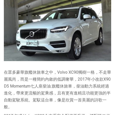
在眾多豪華旗艦休旅車之中，Volvo XC90獨樹一格，不走華
麗風尚，而是一種簡約內斂的低調奢華，2017年小改款X90
D5 Momentum七人座柴油.旗艦休旅車，柴油動力系統經過
進化，帶來更流暢的駕乘感，且有更有進精且功能更強的半
自動駕駛系統。駕馭這台車，像是欣賞一首美麗的詩歌一
般。