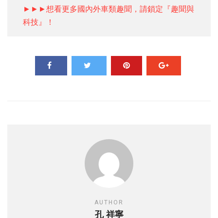
►►►想看更多國內外車類趣聞，請鎖定『趣聞與
科技』！
AUTHOR
孔 祥寧