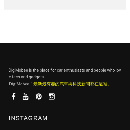
DigiMobee is the place for car enthusiasts and people who lov
e tech and gadgets
DigiMobee！
最新最有趣的汽車與科技新聞都在這裡。
INSTAGRAM