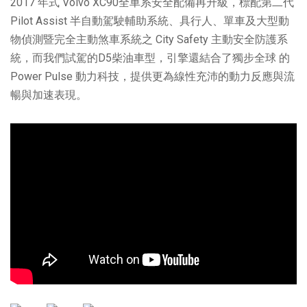
2017 年式 Volvo XC90全車系安全配備再升級，標配第二代
Pilot Assist 半自動駕駛輔助系統、具行人、單車及大型動
物偵測暨完全主動煞車系統之 City Safety 主動安全防護系
統，而我們試駕的D5柴油車型，引擎還結合了獨步全球 的
Power Pulse 動力科技，提供更為線性充沛的動力反應與流
暢與加速表現。