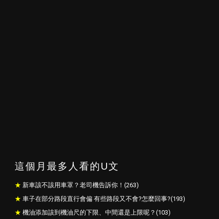
這個月最多人看的U文
新車該不該用車罩？老司機告訴你！(263)
車子在部分路段直行會偏 有些路段又不會?怎麼回事?(193)
機油添加該到機油尺的下限、中間還是上限呢？(103)