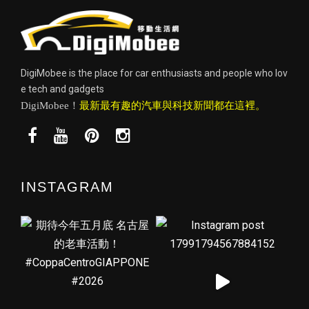
DigiMobee is the place for car enthusiasts and people who lov
e tech and gadgets
DigiMobee！
最新最有趣的汽車與科技新聞都在這裡。
INSTAGRAM