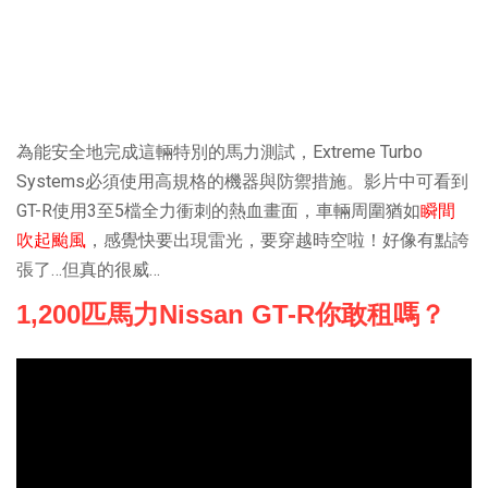
為能安全地完成這輛特別的馬力測試，Extreme Turbo
Systems必須使用高規格的機器與防禦措施。影片中可看到
GT-R使用3至5檔全力衝刺的熱血畫面，車輛周圍猶如
瞬間
吹起颱風
，感覺快要出現雷光，要穿越時空啦！好像有點誇
張了…但真的很威…
1,200匹馬力Nissan GT-R你敢租嗎？