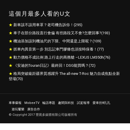
這個月最多人看的U文
新車該不該用車罩？老司機告訴你！(295)
車子在部分路段直行會偏 有些路段又不會?怎麼回事?(193)
機油添加該到機油尺的下限、中間還是上限呢？(109)
抓車內異音第一步 別忘記車門膠條也須按時保養！(77)
動力價格不成比例 路上行走的商務艙 –LEXUS LM350h(76)
《安迪的Touran日記》最終回！DSG能買嗎？(72)
格局突破級距疆界質感躍升 The all-new T-Roc 魅力自成焦點全新
登場(70)
車事爆報
MobeeTV
輪語專題
趣聞與科技
試駕報導
愛車控8孔孔
遊玩饗樂
廣告合作
© Copyright 2017 豐晁多媒體有限公司版權所有