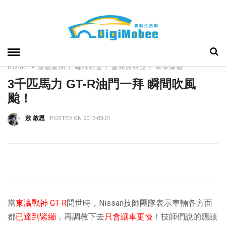
HOME
»
焦點新聞
編輯精選
趣聞與科技
車事爆報
3千匹馬力 GT-R油門一拜 瞬間吹風
颱！
敖 啟恩
POSTED ON 2017-03-01
當
東瀛戰神 GT-R
問世時，Nissan技師團隊表示車輛各方面
都
已達到緊繃
，再調教下去
只會讓車更慢
！技師們說的應該