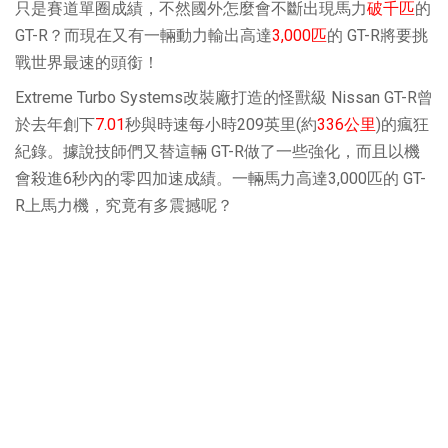
只是賽道單圈成績，不然國外怎麼會不斷出現馬力
破千匹
的
GT-R？而現在又有一輛動力輸出高達
3,000匹
的 GT-R將要挑
戰世界最速的頭銜！
Extreme Turbo Systems改裝廠打造的怪獸級 Nissan GT-R曾
於去年創下
7.01
秒與時速每小時209英里(約
336公里
)的瘋狂
紀錄。據說技師們又替這輛 GT-R做了一些強化，而且以機
會殺進6秒內的零四加速成績。一輛馬力高達3,000匹的 GT-
R上馬力機，究竟有多震撼呢？