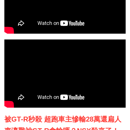
被GT-R秒殺 超跑車主慘輸28萬還扁人