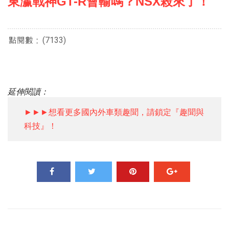
東瀛戰神GT-R會輸嗎？NSX殺來了！
(7133)
延伸閱讀：
►►►想看更多國內外車類趣聞，請鎖定『趣聞與
科技』！