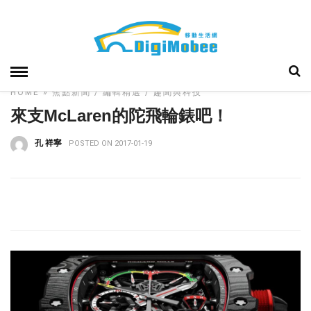
HOME
»
焦點新聞
編輯精選
趣聞與科技
來支McLaren的陀飛輪錶吧！
孔 祥寧
POSTED ON 2017-01-19