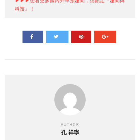
►►►想看更多國內外車類趣聞，請鎖定『趣聞與
科技』！
AUTHOR
孔 祥寧