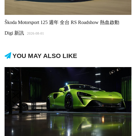
Škoda Motorsport 125 週年 全台 RS Roadshow 熱血啟動
Digi 新訊
2026-08-01
YOU MAY ALSO LIKE