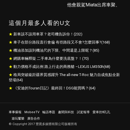
這個月最多人看的U文
新車該不該用車罩？老司機告訴你！(232)
車子在部分路段直行會偏 有些路段又不會?怎麼回事?(168)
機油添加該到機油尺的下限、中間還是上限呢？(85)
網購車輛釋疑 二手車為什麼要洗底盤？！(70)
動力價格不成比例 路上行走的商務艙 –LEXUS LM350h(68)
格局突破級距疆界質感躍升 The all-new T-Roc 魅力自成焦點全新
登場(64)
《安迪的Touran日記》最終回！DSG能買嗎？(64)
車事爆報
MobeeTV
輪語專題
趣聞與科技
試駕報導
愛車控8孔孔
遊玩饗樂
廣告合作
© Copyright 2017 豐晁多媒體有限公司版權所有