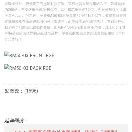
與碳纖維外，更使用了石墨烯材質打造，這種材質重量是鋼輕六倍，強度是鋼
的200倍，整支錶重量低於40公克，其中機芯重量僅7公克，對於輕量化的追求
正是McLaren的精神。至於RM 50-03本身具備70小時動力儲存，並備有耐震裝
置讓陀飛輪在激烈運動時仍可正常運作，而非嬌滴滴的繡花枕頭，看到這裡心
動了嗎？那麼請記得動作要快，因為RM 50-03僅限量生產75支，加上Richard
Mille是目前製錶界的超級發燒品牌，即便它的售價比超跑還貴都要用搶下單的
方式才行！
(1596)
延伸閱讀：