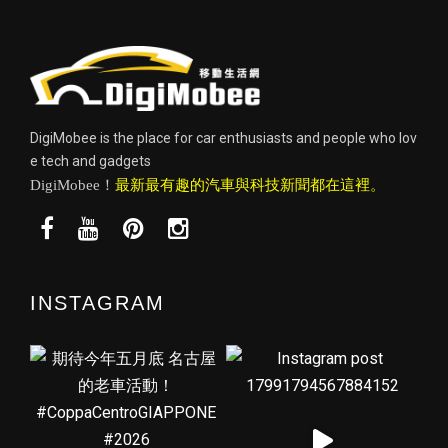
DigiMobee is the place for car enthusiasts and people who lov
e tech and gadgets
DigiMobee！
最新最有趣的汽車與科技新聞都在這裡。
INSTAGRAM