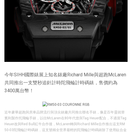
今年SIHH國際錶展上知名錶廠Richard Mille與超跑McLaren
共同推出一支雙秒追針計時陀飛輪計時碼錶，售價約為
3400萬台幣！
近年豪華超跑與房車品牌流行與頂尖錶廠共同推出聯名手錶，像是百年靈就替
賓利製作托飛輪手錶，以往McLaren在80年代曾與Tag Heuer配合，不過當Tag
Heuer改與Red Bull紅牛合作後，McLaren轉與Richard Mille合作推出這支RM
50-03陀飛輪計時碼錶，這支號稱全世界最輕的陀飛輪計時碼錶除了使用鈦合金