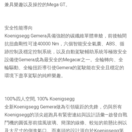
兼具樂趣以及操控的Mega GT。
安全性能導向
Koenigsegg Gemera具備強韌的碳纖維單體車艙，前後軸間
抗扭曲剛性可達40000 Nm，六個智能安全氣囊、ABS、循
跡控制及穩定控制系統，以及自動駕駛輔助系統等極致安全
設備使Gemera成為最安全的Megacar之一。全輪轉向、全
輪驅動、全輪扭距導引使Gemera的駕駛能在安全且穩定的
環境下盡享駕馭的純粹樂趣。
100%四人空間, 100% Koenigsegg
全新Koenigsegg Gemera做為引領級距的先鋒，仍與所有
Koenigsegg的頂尖超跑具有緊密連結與設計語彙—啟發自戰
鬥機的圓弧形前擋風玻璃、簡潔的線條、較短的前懸比例以
及大尺寸的側進氣口。而車頭的設計源自於Koenigsegg第