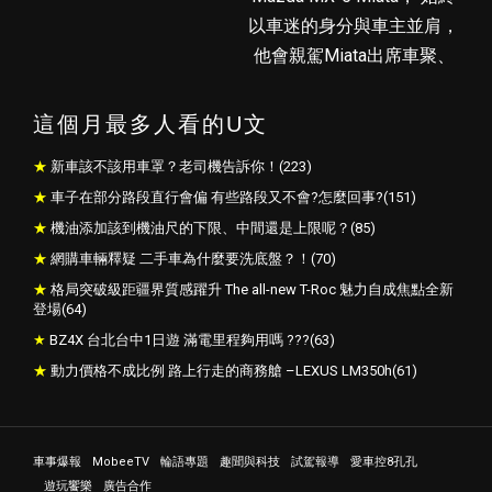
這個月最多人看的U文
新車該不該用車罩？老司機告訴你！(223)
車子在部分路段直行會偏 有些路段又不會?怎麼回事?(151)
機油添加該到機油尺的下限、中間還是上限呢？(85)
網購車輛釋疑 二手車為什麼要洗底盤？！(70)
格局突破級距疆界質感躍升 The all-new T-Roc 魅力自成焦點全新
登場(64)
BZ4X 台北台中1日遊 滿電里程夠用嗎 ???(63)
動力價格不成比例 路上行走的商務艙 –LEXUS LM350h(61)
車事爆報
MobeeTV
輪語專題
趣聞與科技
試駕報導
愛車控8孔孔
遊玩饗樂
廣告合作