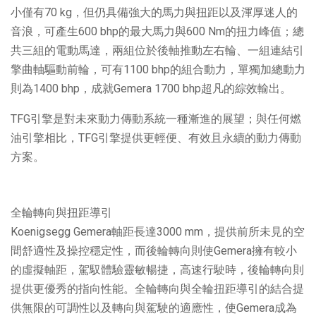
小僅有70 kg，但仍具備強大的馬力與扭距以及渾厚迷人的
音浪，可產生600 bhp的最大馬力與600 Nm的扭力峰值；總
共三組的電動馬達，兩組位於後軸推動左右輪、一組連結引
擎曲軸驅動前輪，可有1100 bhp的組合動力，單獨加總動力
則為1400 bhp，成就Gemera 1700 bhp超凡的綜效輸出。
TFG引擎是對未來動力傳動系統一種漸進的展望；與任何燃
油引擎相比，TFG引擎提供更輕便、有效且永續的動力傳動
方案。
全輪轉向與扭距導引
Koenigsegg Gemera軸距長達3000 mm，提供前所未見的空
間舒適性及操控穩定性，而後輪轉向則使Gemera擁有較小
的虛擬軸距，駕馭體驗靈敏暢捷，高速行駛時，後輪轉向則
提供更優秀的指向性能。全輪轉向與全輪扭距導引的結合提
供無限的可調性以及轉向與駕駛的適應性，使Gemera成為