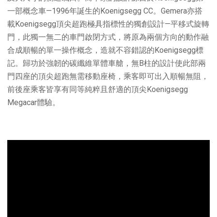
一部概念車—1996年誕生的Koenigsegg CC。Gemera亦搭
載Koenigsegg頂尖超跑極具指標性的獨創設計—平移式旋轉
門，此獨一無二的車門啟閉方式，將原為兩個方向的動作融
合成順暢的單一操作概念，造就不容錯認的Koenigsegg標
記。歸功於強韌的碳纖維單體車艙，無B柱的設計使此部兩
門四座的頂尖超跑無需移動座椅，乘客即可出入順暢無阻，
前後座乘客皆享有同等純粹且舒適的頂尖Koenigsegg
Megacar體驗。