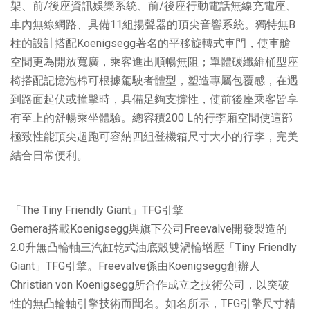
架、前/後座資訊娛樂系統、前/後座行動電話無線充電座、
車內無線網路、具備11組揚聲器的頂尖音響系統。獨特無B
柱的設計搭配Koenigsegg著名的平移旋轉式車門，使車艙
空間更為開放寬廣，乘客進出順暢無阻；單體碳纖維桶型座
椅搭配記憶泡棉可根據駕駛者體型，塑造專屬包覆感，在遇
到路面起伏或撞擊時，具備足夠支撐性，使前後座乘客皆享
有至上的舒暢乘坐體驗。總容積200 L的行李廂空間使這部
極致性能頂尖超跑可容納四組登機箱尺寸大小的行李，完美
結合日常便利。
「The Tiny Friendly Giant」TFG引擎
Gemera搭載Koenigsegg與旗下公司Freevalve開發製造的
2.0升無凸輪軸三汽缸乾式油底殼雙渦輪增壓「Tiny Friendly
Giant」TFG引擎。Freevalve係由Koenigsegg創辦人
Christian von Koenigsegg所合作成立之技術公司，以突破
性的無凸輪軸引擎技術而聞名。如名所示，TFG引擎尺寸精