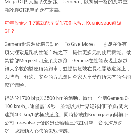
Mega GT四人座頂尖超跑：Gemera，以獨樹一格的風範重
新詮釋GT跑車的既有定義。
每年稅金才1.7萬就能享受1,700匹馬力Koenigsegg超級
GT？
Gemera命名源於瑞典語的「To Give More」，意即在保有
頂尖極致超跑的性能血統之下，提供更多元的使用機能。做
為首部Mega GT四座頂尖超跑，Gemera在性能表現上超越
絕大多數的雙座頂尖跑車，並提供駕駛在長程開放道路上，
以時尚、舒適、安全的方式隨同全家人享受前所未有的性能
感官體驗。
得益於1700 bhp與3500 Nm的總動力輸出，全新Gemera 0-
100 km/h加速僅需1.9秒，並能以與世界紀錄相匹的時間內
達到400 km/h的極致速度。同時搭載由Koenigsegg與旗下
公司Freevalve研發的無凸輪軸三汽缸引擎，音浪渾厚深
沉，成就動人心弦的駕馭情感。