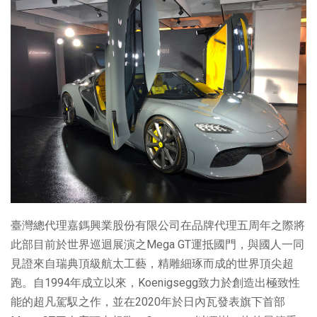
臺灣總代理嘉鎷興業股份有限公司在品牌代理五周年之際將
此部目前於世界巡迴展演之Mega GT運抵國門，與國人一同
見證來自瑞典頂級航太工藝，精雕細琢而成的世界頂尖超
跑。自1994年成立以來，Koenigsegg致力於創造出極致性
能的超凡駕馭之作，並在2020年於日內瓦發表旗下首部