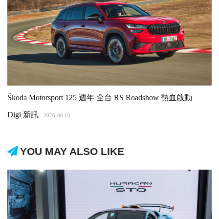
Škoda Motorsport 125 週年 全台 RS Roadshow 熱血啟動
Digi 新訊
2026-08-01
YOU MAY ALSO LIKE