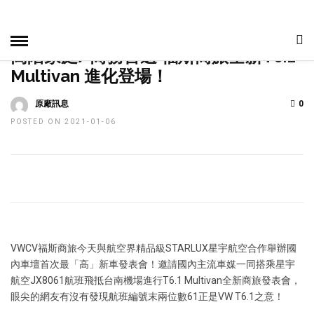
HOME
»
車事爆報
高階家庭/商務首選 福斯商旅全新T6.1
Multivan 進化登場！
原廠訊息
0
POSTED ON 2021-01-06
VWCV福斯商旅今天與航空界精品級STARLUX星宇航空合作舉辦國
內車壇首次最「高」新車發表會！邀請國內主流車媒一同搭乘星宇
航空JX8061航班飛抵台南機場進行T6.1 Multivan全新商旅發表會，
眼尖的網友有沒有發現航班編號末兩位數61正是VW T6.1之意！