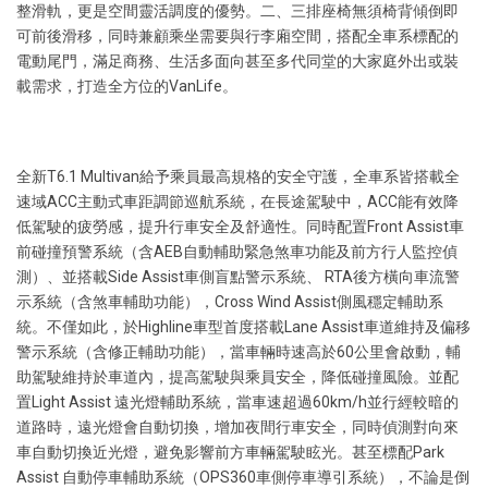
整滑軌，更是空間靈活調度的優勢。二、三排座椅無須椅背傾倒即
可前後滑移，同時兼顧乘坐需要與行李廂空間，搭配全車系標配的
電動尾門，滿足商務、生活多面向甚至多代同堂的大家庭外出或裝
載需求，打造全方位的VanLife。
全新T6.1 Multivan給予乘員最高規格的安全守護，全車系皆搭載全
速域ACC主動式車距調節巡航系統，在長途駕駛中，ACC能有效降
低駕駛的疲勞感，提升行車安全及舒適性。同時配置Front Assist車
前碰撞預警系統（含AEB自動輔助緊急煞車功能及前方行人監控偵
測）、並搭載Side Assist車側盲點警示系統、 RTA後方橫向車流警
示系統（含煞車輔助功能），Cross Wind Assist側風穩定輔助系
統。不僅如此，於Highline車型首度搭載Lane Assist車道維持及偏移
警示系統（含修正輔助功能），當車輛時速高於60公里會啟動，輔
助駕駛維持於車道內，提高駕駛與乘員安全，降低碰撞風險。並配
置Light Assist 遠光燈輔助系統，當車速超過60km/h並行經較暗的
道路時，遠光燈會自動切換，增加夜間行車安全，同時偵測對向來
車自動切換近光燈，避免影響前方車輛駕駛眩光。甚至標配Park
Assist 自動停車輔助系統（OPS360車側停車導引系統），不論是倒