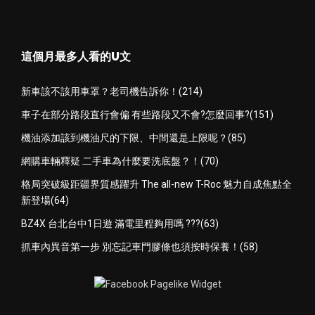
這個月最多人看的U文
新車該不該用車罩？老司機告訴你！(214)
車子在部分路段直行會偏 有些路段又不會?怎麼回事?(151)
機油添加該到機油尺的下限、中間還是上限呢？(85)
網購車輛釋疑 二手車為什麼要洗底盤？！(70)
格局突破級距疆界質感躍升 The all-new T-Roc 魅力自成焦點全
新登場(64)
BZ4X 台北台中1日遊 滿電里程夠用嗎 ???(63)
抓車內異音第一步 別忘記車門膠條也須按時保養！(58)