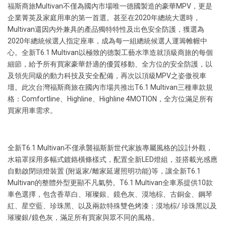
福斯商旅Multivan不僅為國內市場唯一德國製造的豪華MPV，更是
企業菁英及家庭用車的第一首選。甚至在2020年總統大選時，
Multivan還因內外兼具的產品獨特特性及出色安全防護，獲選為
2020年總統候選人指定座車，成為每一組總統候選人運籌帷幄中
心。全新T6.1 Multivan以極致的德製工藝水準造就頂級商旅的每個
細節，給予所有買家豪華舒適的優質移動、全方位的安全防護，以
及領先同級的動力科技及安全配備，再次以頂級MPV之姿傲視車
壇。此次台灣福斯商旅在國內市場共推出T6.1 Multivan三種車款規
格：Comfortline、Highline、Highline 4MOTION，全方位滿足所有
買家用車需求。
全新T6.1 Multivan不僅承襲福斯新世代家族專屬風格的設計外觀，
水箱罩採用多幅式鍍鉻橫條樣式，配置全新LED燈組，並搭載光感應
自動啟閉頭燈裝置 (附返家/離家延遲照明功能)等，讓全新T6.1
Multivan的整體外型更顯不凡氣勢。T6.1 Multivan全車系提供10款
車色選擇，包含香草白、璀璨銀、鏡色灰、漠地棕、古銅金、鋼琴
紅、星空藍、珍珠黑、以及兩款特殊雙色烤漆：漠地棕/ 珍珠黑以及
璀璨銀/鏡色灰，滿足所有買家與眾不同的風格。