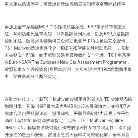
車入庫或路邊停車，可透過超音波感應器偵測停車空間輕鬆停車。
再加上全車系標配MCB 二次碰撞預煞系統、ESP電子行車穩定系
統、ABS防鎖死煞車系統、TCS循跡控制系統，以及ASR加速循跡
控制系統、陡坡起步輔助與安全輔助氣囊等多項主被動安全配備。
T6.1 Multivan透過再進化之「IQ.DRIVE智能駕駛輔助系統」，完整
主被動安全配備，給予駕駛與乘客最極致的安全守護。T6.1 車系更
在Euro NCAP(The European New Car Assessment Programme，
歐盟新車安全評鑑協會)商用車評測，於所有評測共19款輕型商用車
中，榮獲最高分金獎的肯定。
在動力科技上，全新T6.1 Multivan皆採用直列四汽缸TDI柴油雙渦輪
增壓引擎，具備199匹最大馬力與45.9公斤米最高扭力，並搭配7速
雙離合器自手排變速箱，提供綿密、平順且迅馳動力反應，在平均
油耗上皆獲得1級能源效率肯定。此外，T6.1 Multivan Highline
4MOTION四輪驅動系統能提供優秀的循跡性及方向穩定性，進而提
升操控的敏捷和安全，當遇上惡劣天候時均可輕鬆化解。全車系皆