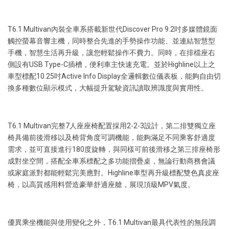
T6.1 Multivan內裝全車系搭載新世代Discover Pro 9.2吋多媒體鏡面
觸控螢幕音響主機，同時整合先進的手勢操作功能、並連結智慧型
手機，智慧生活再升級，讓您輕鬆操作不費力。同時，在排檔座右
側設有USB Type-C插槽，便利車主快速充電。並於Highline以上之
車型標配10.25吋Active Info Display全邏輯數位儀表板，能夠自由切
換多種數位顯示模式，大幅提升駕駛資訊讀取辨識度與實用性。
T6.1 Multivan完整7人座座椅配置採用2-2-3設計，第二排雙獨立座
椅具備前後滑移以及椅背角度可調機能，能夠滿足不同乘客舒適度
需求，並可直接進行180度旋轉，與同樣可前後滑移之第三排座椅形
成對坐空間，搭配全車系標配之多功能摺疊桌，無論行動商務會議
或家庭派對都能輕鬆完美應對。Highline車型再升級標配雙色真皮座
椅，以高質感用料營造豪華舒適座艙，展現頂級MPV氣度。
優異乘坐機能與使用變化之外，T6.1 Multivan最具代表性的無段調