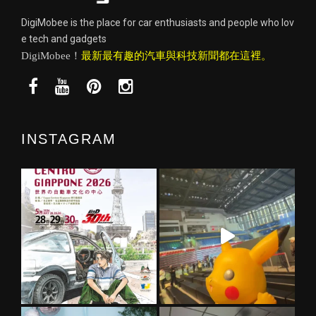
DigiMobee is the place for car enthusiasts and people who lov
e tech and gadgets
DigiMobee！
最新最有趣的汽車與科技新聞都在這裡。
INSTAGRAM