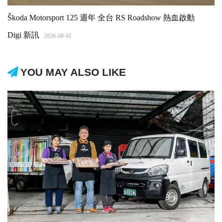
Škoda Motorsport 125 週年 全台 RS Roadshow 熱血啟動
Digi 新訊
2026-08-01
YOU MAY ALSO LIKE