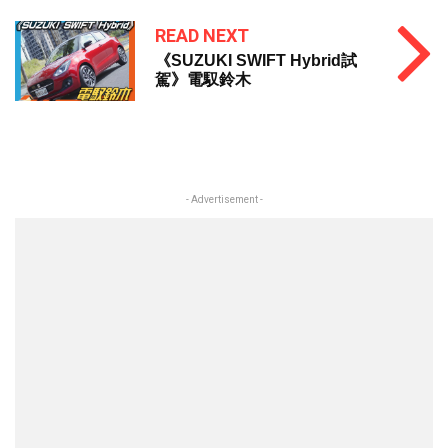
READ NEXT
《SUZUKI SWIFT Hybrid試
駕》電馭鈴木
- Advertisement -