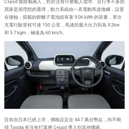
C+pod 能搭載兩人，對於沒有什麼載人需求、且行李不多的
買家是很理想的選擇，動力系統由一具電動馬達擔綱，設置
在後軸，搭載的鋰離子電池組有著 9.06 kWh 的容量，單次
充電行駛里程可達 150 公里，馬達的最大出力則為 9.2kw
和 5.7 kgm，極速為 60 km/h。
目前在日本已經上市，價格設定在 44.7 萬台幣起，尚不曉
得 Toyota 有沒有打算將 C+pod 導入到其他國家。