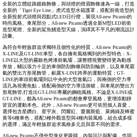
全新的立體紋路鍍鉻飾條，與頭燈的燈眉飾條連為一線，打造
全新的「Tiger Eye Line」虎式造型水箱護罩，搭配前衛造型的
全新投射式頭燈與四點式LED日行燈，展現All-new Picanto的
時尚風格。車尾部分，All-new Picanto透過全新M型LED前衛
造型尾燈、全新的鯊魚鰭造型天線，演繹其不平凡的潮流設計
語彙。
為符合年輕族群追求獨特且個性化的特質，All-new Picanto的
X-LINE及GT-LINE車型，各自擁有風格獨到的外型特色：X-
LINE以大型的霧銀色烤漆前氣壩，讓整體視覺變得更為動感
奔放，輔以張力十足的車側防刮飾條與防刮輪拱，以及車尾霸
氣的雙出方形尾飾管，嶄露X-LINE跨界的運動特質；GT-
LINE的車頭前氣壩則以中央的大型進氣口，與兩側的空力導
流孔為視覺焦點，搭配兩側的空力導流側裙，與車尾的雙出方
形尾飾管,打造出GT-LINE專屬的鋼砲風格。不論是X-LINE或
GT-LINE，都為All-new Picanto的都會摩登風格，更增添動靜
皆宜的運動本色。此外，All-new Picanto更可依照個人喜愛，
選擇包含星鑽白、星宇灰、閃耀紅、愛麗斯藍、萊姆綠及蜂蜜
黃等6種車色，搭配3種外觀造型與4種內裝風格，組合成多樣
的選擇，滿足年輕族群追求風格多元且與眾不同的需求。
All-new Picanto不僅外型進化更吸睛，內裝設計與配備，也同