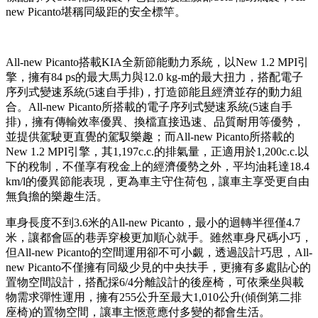
new Picanto堪稱同級距的安全標竿。
All-new Picanto搭載KIA全新節能動力系統，以New 1.2 MPI引
擎，擁有84 ps的最大馬力與12.0 kg-m的最大扭力，搭配電子
序列式變速系統(5速自手排)，打造節能且經濟並存的動力組
合。All-new Picanto所搭載的電子序列式變速系統(5速自手
排)，擁有傳輸效率優異、換檔直接迅速、品質耐用等優勢，
並提供駕駛更直覺的駕馭樂趣；而All-new Picanto所搭載的
New 1.2 MPI引擎，其1,197c.c.的排氣量，正適用於1,200c.c.以
下的稅制，不僅享有稅金上的經濟優勢之外，平均油耗達18.4
km/l的優異節能表現，更為車主守住荷包，讓車主享受更自由
無負擔的樂趣生活。
車身長度不到3.6米的All-new Picanto，最小的迴轉半徑僅4.7
米，讓都會區的巷弄穿梭更加順心就手。雖然車身尺碼小巧，
但All-new Picanto的空間運用卻不可小覷，透過設計巧思，All-
new Picanto不僅擁有同級少見的中央扶手，更擁有多處貼心的
置物空間設計，搭配採6/4分離設計的後座椅，可依乘坐與載
物需求彈性運用，擁有255公升至最大1,010公升(傾倒第二排
座椅)的置物空間，讓車主愜意應付多變的都會生活。