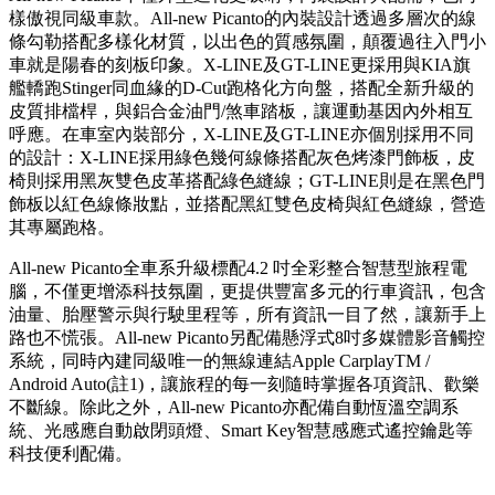
樣傲視同級車款。All-new Picanto的內裝設計透過多層次的線
條勾勒搭配多樣化材質，以出色的質感氛圍，顛覆過往入門小
車就是陽春的刻板印象。X-LINE及GT-LINE更採用與KIA旗
艦轎跑Stinger同血緣的D-Cut跑格化方向盤，搭配全新升級的
皮質排檔桿，與鋁合金油門/煞車踏板，讓運動基因內外相互
呼應。在車室內裝部分，X-LINE及GT-LINE亦個別採用不同
的設計：X-LINE採用綠色幾何線條搭配灰色烤漆門飾板，皮
椅則採用黑灰雙色皮革搭配綠色縫線；GT-LINE則是在黑色門
飾板以紅色線條妝點，並搭配黑紅雙色皮椅與紅色縫線，營造
其專屬跑格。
All-new Picanto全車系升級標配4.2 吋全彩整合智慧型旅程電
腦，不僅更增添科技氛圍，更提供豐富多元的行車資訊，包含
油量、胎壓警示與行駛里程等，所有資訊一目了然，讓新手上
路也不慌張。All-new Picanto另配備懸浮式8吋多媒體影音觸控
系統，同時內建同級唯一的無線連結Apple CarplayTM /
Android Auto(註1)，讓旅程的每一刻隨時掌握各項資訊、歡樂
不斷線。除此之外，All-new Picanto亦配備自動恆溫空調系
統、光感應自動啟閉頭燈、Smart Key智慧感應式遙控鑰匙等
科技便利配備。