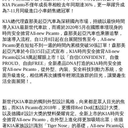
KIA Picanto不僅年成長率相較去年同期達36%，更一舉躍升成
為7-11月同級進口小車銷售總冠軍！
KIA總代理森那美起亞汽車為深耕國內市場，持續以最快時間
導入KIA最新世代車款，而甫於2020年5月在國際車壇現身的
時尚安全掀背All-new Picanto，森那美起亞汽車也乘勝追擊，
加速導入流程。自12月8日起在台展開預售至今，All-new
Picanto更在短短不到一週的時間內累積突破50張訂單！森那美
起亞汽車於今日(15日)正式宣布，KIA時尚安全掀背All-new
Picanto以54.9萬起耀眼上市！以「自信CONFIDENT、自傲
PROUD、自由FREE」全新產品DNA打造的KIA時尚安全掀
背All-new Picanto，從外型、內裝、安全科技到動力系統，全
面升級進化，相信將再次擄獲年輕潮流族群的目光，讓樂趣生
活全面展開！。
新世代KIA車款的獨到外型設計風格，向來都是眾人目光的焦
點，而KIA Picanto在2018年，更獲得Red Dot紅點設計大獎、
以及德國iF設計大獎的雙料榮耀肯定。全新上市的KIA時尚安
全掀背All-new Picanto，在外型上進化得更加吸睛出眾；依循
著KIA家族設計識別「Tiger Nose」的基礎，All-new Picanto以