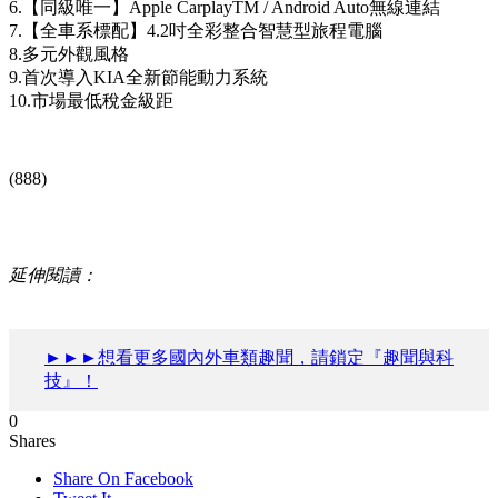
6.【同級唯一】Apple CarplayTM / Android Auto無線連結
7.【全車系標配】4.2吋全彩整合智慧型旅程電腦
8.多元外觀風格
9.首次導入KIA全新節能動力系統
10.市場最低稅金級距
(888)
延伸閱讀：
►►►想看更多國內外車類趣聞，請鎖定『趣聞與科
技』！
0
Shares
Share On Facebook