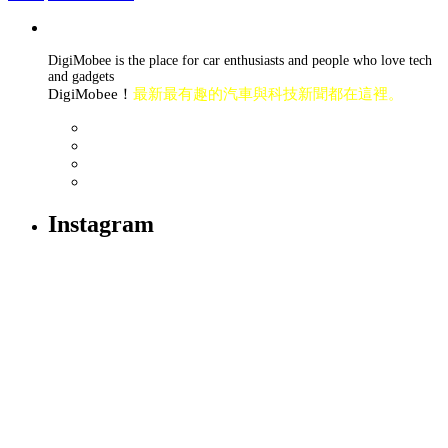
DigiMobee is the place for car enthusiasts and people who love tech
and gadgets
DigiMobee！
最新最有趣的汽車與科技新聞都在這裡。
Instagram