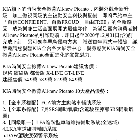
KIA旗下的時尚安全掀背All-new Picanto，內裝外觀全新升
級，加上傲視同級的主被動安全科技與配備，即將帶給車主
「自信CONFIDENT、自傲PROUD、自由FREE」的全新感
受，成為樂趣生活全面展開的最佳夥伴！為滿足國內消費者對
All-new Picanto的引頸期盼，即日起至2020年12月31日(含)前
完成下訂，另可獨享早鳥優惠方案，贈送首年丙式車體險。誠
摯邀請您親臨KIA全台各大展示中心，親身感受KIA時尚安全
掀背All-new Picanto全面進化的驚艷魅力。
KIA時尚安全掀背All-new Picanto建議售價：
規格 繽紛版 都會版 X-LINE GT-LINE
建議售價 54.9萬 58.9萬 62.9萬 64.9萬
KIA時尚安全掀背All-new Picanto 10大產品優勢：
1.【全車系標配】FCA前方主動煞車輔助系統
2.【全車系標配】7具SRS輔助氣囊(含駕駛座膝部SRS輔助氣
囊)
3.【同級唯一】LFA進階型車道維持輔助系統(全速域)
4.LKA車道維持輔助系統
5.DAW駕駛疲勞警示系統