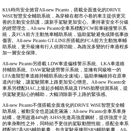
KIA時尚安全掀背All-new Picanto，搭載全面進化的DRIVE
WiSE智慧安全輔助系統，為穿梭在都市小巷的車主提供更完
善的主動安全防護，讓新手駕駛更加安心。秉持著安全不分級
的經營理念，All-new Picanto全車系標配FCW前車碰撞警示系
統，及FCA前方主動煞車輔助系統，協助駕駛避免或降低事故
傷害。All-new Picanto GT-LINE所搭載的FCA前方主動煞車輔
助系統，更升級擁有行人偵測功能，為路況多變的行車過程多
加一層安全保障。
All-new Picanto另搭載 LDW車道偏移警示系統、LKA車道維
持輔助系統、DAW駕駛疲勞警示系統，並擁有同級唯一的
LFA進階型車道維持輔助系統(全速域)，協助車輛維持在原車
道內行駛，讓駕駛開車上路更加安心愜意。All-new Picanto全
車系另標配HAC上坡起步輔助系統及TPMS胎壓偵測系統，提
供駕駛更貼心的輔助，大幅消除新手上路的緊張感。
All-new Picanto不僅搭載全面進化的DRIVE WiSE智慧安全輔
助系統，被動安全也是誠意滿滿；All-new Picanto全車系車身
結構，使用超過44%的 AHSS先進高強度鋼材，提供強度十足
的車身剛性之外，同時給予更佳的駕馭動態性能，搭配全車系
標配的7具SRS輔助氣囊，包含駕駛座膝部SRS輔助氣囊，All-