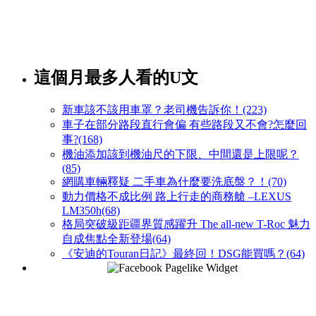
這個月最多人看的U文
新車該不該用車罩？老司機告訴你！(223)
車子在部分路段直行會偏 有些路段又不會?怎麼回
事?(168)
機油添加該到機油尺的下限、中間還是上限呢？
(85)
網購車輛釋疑 二手車為什麼要洗底盤？！(70)
動力價格不成比例 路上行走的商務艙 –LEXUS
LM350h(68)
格局突破級距疆界質感躍升 The all-new T-Roc 魅力
自成焦點全新登場(64)
《安迪的Touran日記》最終回！DSG能買嗎？(64)