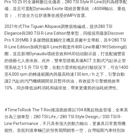
Pro 10.25 吋全邏輯數位化儀表，280 TSI Style R-Line則列為標準配
備，並且可選配Dynaudio Excite 環繞音響系統 （400W輸出、重低
音 ），打造全方位舒適乘坐感受的MPV首選。
2021年式The Tiguan Allspace調整規格編成，提供280 TSI
Elegance與280 TSI R-Line Edition雙車型，同樣採用最新Discover
Pro 9.2吋MIB 3 多媒體鏡面觸控主機及原廠中文導航，其中280 TSI
R-Line Edition加碼升級R-Line外觀套件和R-Line專屬19吋Sebring鋁
圈，並且新增Dynaudio環繞音效和HUD抬頭顯示器，打造配備豐富
的德藝七人座休旅。此外，雙車型搭載具備ACT 主動式汽缸休止管
理系統之1.5 升 TSI 引擎，在動力需求較低的行駛狀況下，可在1400
至4,000 rpm 的轉速範圍內與最高時速130 km／h 之下，引擎自動
讓2 汽缸的汽門機構關閉並且暫停供油，有效提升引擎燃燒效率
10%，同步降低油料消耗和碳排放，帶來更優異的油耗經濟性。
#TimeToRock The T-Roc搖滾跑旅甫以104.8萬起熱血登場，全車系
分為三個車型：280 TSI Life／280 TSI Style Design／330 TSI R-
Line Performance，不只具有強大的動力輸出，更兼具日常實用機
能性。首批到港車輛已於預售期間銷售一空，台灣福斯汽車特別加