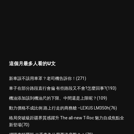
這個月最多人看的U文
新車該不該用車罩？老司機告訴你！(271)
車子在部分路段直行會偏 有些路段又不會?怎麼回事?(193)
機油添加該到機油尺的下限、中間還是上限呢？(109)
動力價格不成比例 路上行走的商務艙 –LEXUS LM350h(76)
格局突破級距疆界質感躍升 The all-new T-Roc 魅力自成焦點全
新登場(70)