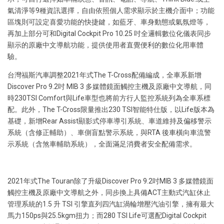
氣清淨等9種資訊選擇，自由依照個人需求顯示於主機介面中；功能
區塊則可設定喜愛功能的快捷鍵，如藍牙、車身動態或氣氛燈等，
再加上部分可和Digital Cockpit Pro 10.25 吋全邏輯數位化儀表同步
顯示的原廠中文導航功能，提供使用者直覺便利的數位化用車體
驗。
台灣福斯汽車調整2021年式The T-Cross配備編成，全車系新增
Discover Pro 9.2吋 MIB 3 多媒體鏡面觸控主機及原廠中文導航，同
時230TSI Comfort與Life車型也將前方行人監控系統列為全車系標
配。此外，The T-Cross限量推出230 TSI智能特仕版，以Life版本為
基礎，新增Rear Assist顯影式停車導引系統、車道維持及偏移警示
系統（含修正輔助）、車側盲點警示系統，與RTA 後車橫向車流警
示系統（含煞車輔助系統），全面滿足消費者安全配備需求。
2021年式The Touran除了升級Discover Pro 9.2吋MIB 3 多媒體鏡面
觸控主機及原廠中文導航之外，同步換上具備ACT主動式汽缸休止
管理系統的1.5 升 TSI 引擎直列四汽缸渦輪增壓汽油引擎，擁有最大
馬力150ps與25.5kgm扭力；而280 TSI Life可選配Digital Cockpit