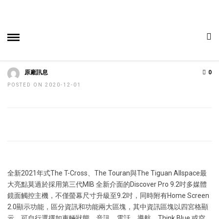
HOME
»
車事爆報
Volkswagen 2021年式三款車型搶先上
市 全面升級數位化科技體驗
原廠訊息
0
POSTED ON 2020-12-01
全新2021年式The T-Cross、The Touran與The Tiguan Allspace最
大亮點莫過於採用第三代MIB 全新介面的Discover Pro 9.2吋多媒體
鏡面觸控主機，不僅螢幕尺寸升級至9.2吋，同時附有Home Screen
2.0顯示功能，區分資訊和功能兩大區塊，其中資訊區塊以四宮格顯
示，可自行選擇如車輛狀態、音訊、電話、導航、Think Blue.或空