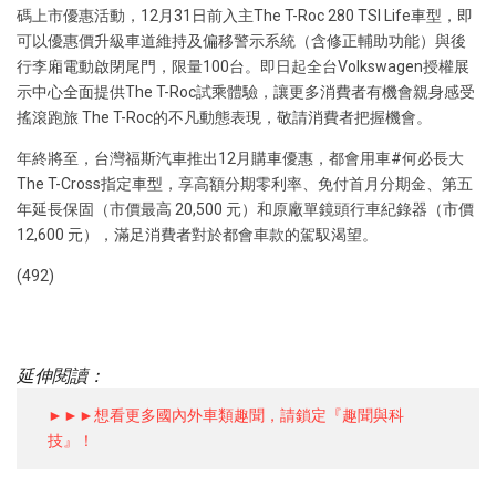
碼上市優惠活動，12月31日前入主The T-Roc 280 TSI Life車型，即
可以優惠價升級車道維持及偏移警示系統（含修正輔助功能）與後
行李廂電動啟閉尾門，限量100台。即日起全台Volkswagen授權展
示中心全面提供The T-Roc試乘體驗，讓更多消費者有機會親身感受
搖滾跑旅 The T-Roc的不凡動態表現，敬請消費者把握機會。
年終將至，台灣福斯汽車推出12月購車優惠，都會用車#何必長大
The T-Cross指定車型，享高額分期零利率、免付首月分期金、第五
年延長保固（市價最高 20,500 元）和原廠單鏡頭行車紀錄器（市價
12,600 元），滿足消費者對於都會車款的駕馭渴望。
(492)
延伸閱讀：
►►►想看更多國內外車類趣聞，請鎖定『趣聞與科
技』！