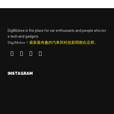
DigiMobee is the place for car enthusiasts and people who lov
e tech and gadgets
DigiMobee！
最新最有趣的汽車與科技新聞都在這裡。
INSTAGRAM