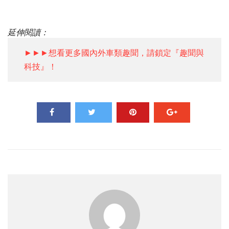
延伸閱讀：
►►►想看更多國內外車類趣聞，請鎖定『趣聞與
科技』！