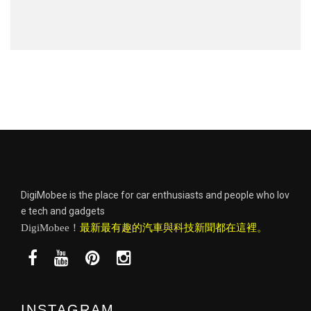
DigiMobee is the place for car enthusiasts and people who lov
e tech and gadgets
DigiMobee！
最新最有趣的汽車與科技新聞都在這裡。
INSTAGRAM