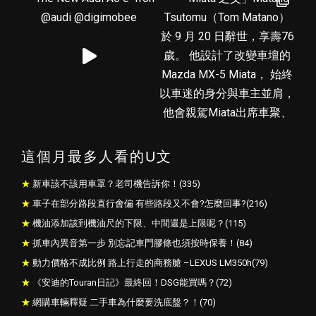
這個月最多人看的U文
新車該不該用車罩？老司機告訴你！(335)
車子在部分路段直行會偏 有些路段又不會?怎麼回事?(216)
機油添加該到機油尺的下限、中間還是上限呢？(115)
抓車內異音第一步 別忘記車門膠條也須按時保養！(84)
動力價格不成比例 路上行走的商務艙 –LEXUS LM350h(79)
《安迪的Touran日記》最終回！DSG能買嗎？(72)
網購車輛釋疑 二手車為什麼要洗底盤？！(70)