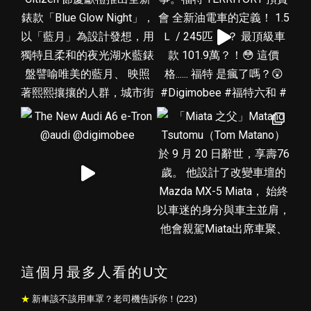
這個月最多人看的U文
新車該不該用車罩？老司機告訴你！(223)