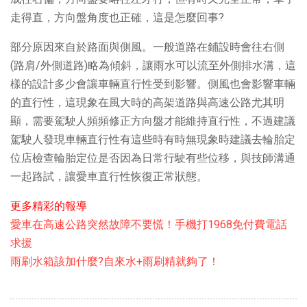
走得直，方向盤角度也正確，這是怎麼回事?
部分原因來自於路面與側風。一般道路在鋪設時會往右側
(路肩/外側道路)略為傾斜，讓雨水可以流至外側排水溝，這
樣的設計多少會讓車輛直行性受到影響。側風也會影響車輛
的直行性，這現象在風大時的高架道路與高速公路尤其明
顯，需要駕駛人頻頻修正方向盤才能維持直行性，不過建議
駕駛人發現車輛直行性有這些時有時無現象時建議去輪胎定
位店檢查輪胎定位是否因為日常行駛有些位移，與技師溝通
一起路試，讓愛車直行性恢復正常狀態。
更多精彩的報導
愛車在高速公路突然故障不要慌！手機打1968免付費電話
求援
雨刷水箱該加什麼?自來水+雨刷精就夠了！