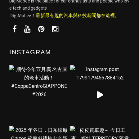
DigiMobee is the place for car enthusiasts and people who lov
e tech and gadgets
DigiMobee！
最新最有趣的汽車與科技新聞都在這裡。
INSTAGRAM