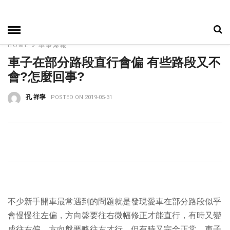
HOME
»
車事爆報
車子在部分路段直行會偏 有些路段又不
會?怎麼回事?
孔 祥寧
POSTED ON 2019-05-31
不少新手開車最常遇到的問題就是發現愛車在部分路段似乎
會慢慢往左偏，方向盤要往右微幅修正才能直行，有時又變
成往右偏，方向盤要略往左才行，但有時又完全正常，車子