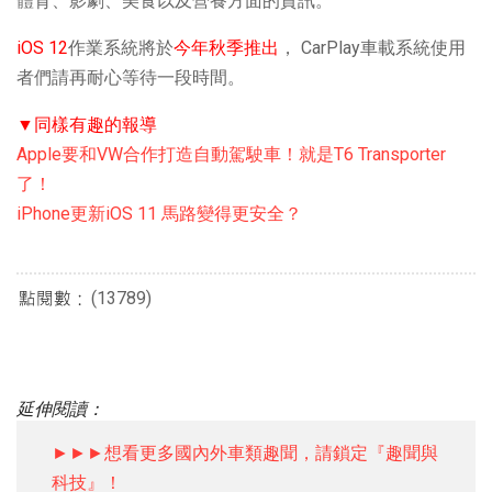
體育、影劇、美食以及營養方面的資訊。
iOS 12
作業系統將於
今年秋季推出
， CarPlay車載系統使用
者們請再耐心等待一段時間。
▼同樣有趣的報導
Apple要和VW合作打造自動駕駛車！就是T6 Transporter
了！
iPhone更新iOS 11 馬路變得更安全？
(13789)
延伸閱讀：
►►►想看更多國內外車類趣聞，請鎖定『趣聞與
科技』！