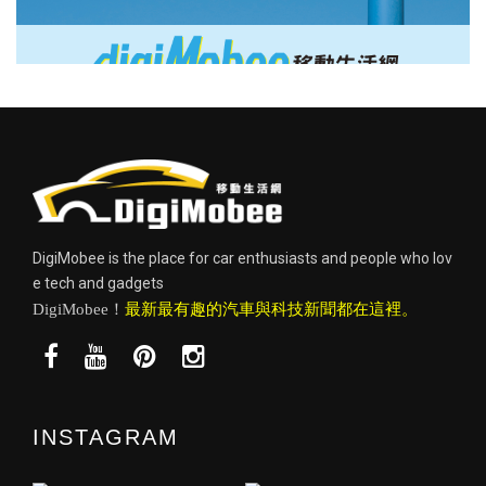
DigiMobee is the place for car enthusiasts and people who lov
e tech and gadgets
DigiMobee！
最新最有趣的汽車與科技新聞都在這裡。
INSTAGRAM