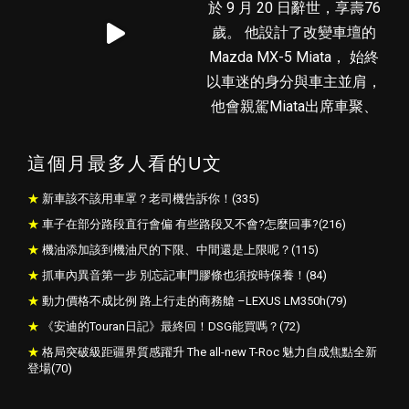
這個月最多人看的U文
新車該不該用車罩？老司機告訴你！(335)
車子在部分路段直行會偏 有些路段又不會?怎麼回事?(216)
機油添加該到機油尺的下限、中間還是上限呢？(115)
抓車內異音第一步 別忘記車門膠條也須按時保養！(84)
動力價格不成比例 路上行走的商務艙 –LEXUS LM350h(79)
《安迪的Touran日記》最終回！DSG能買嗎？(72)
格局突破級距疆界質感躍升 The all-new T-Roc 魅力自成焦點全新
登場(70)