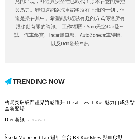
兒的出現，舒適與安全性已取代了原本在意的操控
與馬力。雖知道網路汽車編輯沒有下班的一刻，但
還是樂在其中。希望能以輕鬆有趣的方式傳達所有
跟移動有關的資訊。 工作經歷：Yam天空iCar愛車
誌、汽車鑑賞、Incar癮車報、AutoZone玩車特區、
以及Udn發燒車訊
TRENDING NOW
格局突破級距疆界質感躍升 The all-new T-Roc 魅力自成焦點
全新登場
Digi 新訊
2026-08-01
Škoda Motorsport 125 週年 全台 RS Roadshow 熱血啟動