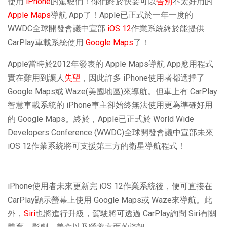
使用
iPhone
的駕駛們！你們終於快要可以
告別
不太好用的
Apple Maps
導航 App了！Apple已正式於一年一度的
WWDC全球開發會議中宣部
iOS 12
作業系統終於能提供
CarPlay車載系統使用
Google Maps
了！
Apple當時於2012年發表的 Apple Maps導航 App應用程式
實在難用到讓人
失望
，因此許多 iPhone使用者都選擇了
Google Maps或 Waze(美國地區)來導航。但車上有 CarPlay
智慧車載系統的 iPhone車主卻始終無法使用更為準確好用
的 Google Maps。終於，Apple已正式於 World Wide
Developers Conference (WWDC)全球開發會議中宣部未來
iOS 12作業系統將可支援第三方的衛星導航程式！
iPhone使用者未來更新完 iOS 12作業系統後，便可直接在
CarPlay顯示螢幕上使用 Google Maps或 Waze來導航。此
外，
Siri
也將進行升級，駕駛將可透過 CarPlay詢問 Siri有關