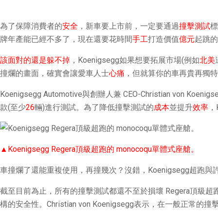
為了保障消費者的
安全
，新車要上市前，一定要通過
撞擊測試
標
牌年產能已經不多了，現在還要花時間
手工
打造價值
億元
起跳的
該面對的還是躲不掉
，Koenigsegg如果想要拓展市場(例如
北美
撞爛的畫面，確實會讓愛車人士
心痛
，但就算你的車再貴再獨特
Koenigsegg Automotive與創辦人兼 CEO-Christia
款(至少
26
輛)進行測試。為了降低撞擊測試的
成本
並提升
效率
，
▲Koenigsegg Regera頂級超跑的 monocoqu單體式座艙。
車撞爛了還能重複使用，再撞幾次？沒錯，Koenigsegg超
截至目前為止，所有的撞擊測試都還不至於損壞 Regera頂級超跑的m
構的安全性。Christian von Koenigsegg表示，在一般正