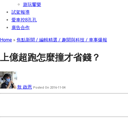
遊玩饗樂
試駕報導
愛車控8孔孔
廣告合作
Home
»
焦點新聞
編輯精選
趣聞與科技
車事爆報
上億超跑怎麼撞才省錢？
敖 啟恩
Posted On 2016-11-04