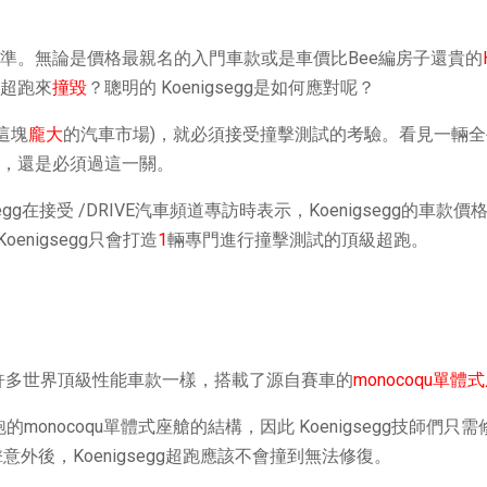
準。無論是價格最親名的入門車款或是車價比Bee編房子還貴的
超跑來
撞毀
？聰明的 Koenigsegg是如何應對呢？
這塊
龐大
的汽車市場)，就必須接受撞擊測試的考驗。看見一輛全手工
，還是必須過這一關。
n von Koenigsegg在接受 /DRIVE汽車頻道專訪時表示，Koe
Koenigsegg只會打造
1
輛專門進行撞擊測試的頂級超跑。
跑與許多世界頂級性能車款一樣，搭載了源自賽車的
monocoqu單體
onocoqu單體式座艙的結構，因此 Koenigsegg技師們只需
常的撞擊意外後，Koenigsegg超跑應該不會撞到無法修復。