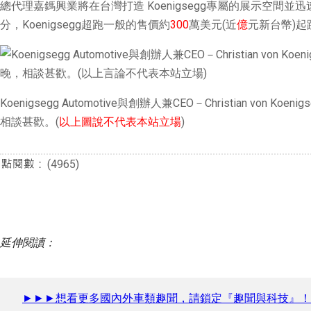
總代理嘉鎷興業將在台灣打造 Koenigsegg專屬的展示空間並
分，Koenigsegg超跑一般的售價約
300
萬美元(近
億
元新台幣)
Koenigsegg Automotive與創辦人兼CEO－Christian von 
相談甚歡。(
以上圖說不代表本站立場
)
(4965)
延伸閱讀：
►►►想看更多國內外車類趣聞，請鎖定『趣聞與科技』！