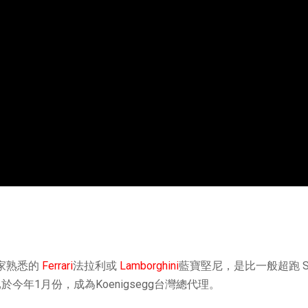
家熟悉的
Ferrari
法拉利或
Lamborghini
藍寶堅尼，是比一般超跑 Su
於今年1月份，成為Koenigsegg台灣總代理。