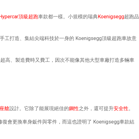
Hypercar頂級超跑
車款都一樣。小規模的瑞典
Koenigsegg
超跑品
打造、集結尖端科技於一身的 Koenigsegg頂級超跑車故意
nigsegg的車款價格超高、製造費時又費工，因次不能像其他大型車廠打造多輛車
式座艙
設計。它除了能展現絕佳的
鋼性
之外，還可提升
安全性
。
修復會更換車身鈑件與零件，而這也證明了 Koenigsegg車款結