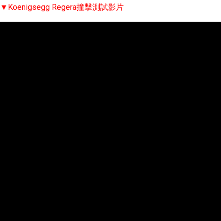
▼Koenigsegg Regera撞擊測試影片