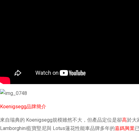
Koenigsegg品牌簡介
來自瑞典的 Koenigsegg規模雖然不大，但產品定位是卻
高
於大
Lamborghini藍寶堅尼與 Lotus蓮花性能車品牌多年的
嘉鎷興業
已