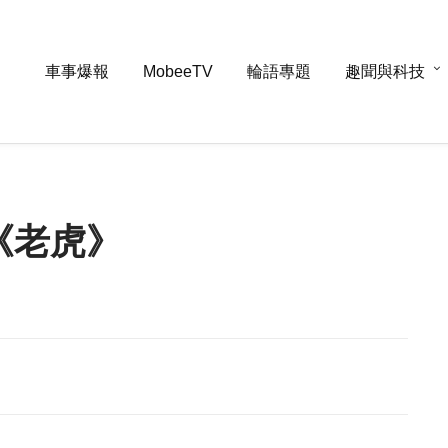
車事爆報
MobeeTV
輪語專題
趣聞與科技
《老虎》