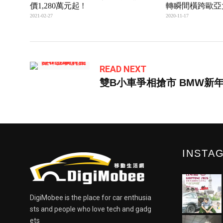
價1,280萬元起 !
轉瞬間橫跨歐亞
2021-02-27
2020-11-17
READ NEXT
雙B小車爭相搶市 BMW新年
INSTA
DigiMobee is the place for car enthusia
sts and people who love tech and gadg
ets