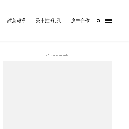
試駕報導
愛車控8孔孔
廣告合作
- Advertisement -