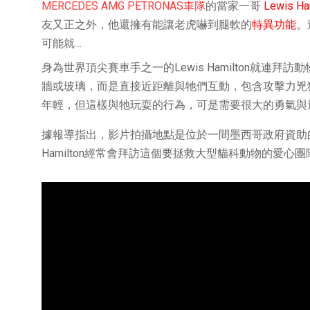
MERCEDES AMG PETRONAS車隊
的當家一哥
Lewis Ha
友又正之外，他還擁有能讓老虎嚇到腿軟的
特異功能
。
可能就…
身為世界頂尖賽車手之一的Lewis Hamilton就
牆或玻璃，而是直接近距離與牠們互動，包含攻擊力兇
年輕，但這樣與牠玩耍的行為，可是需要很大的勇氣與
據報導指出，影片拍攝地點是位於一間墨西哥政府資助的 Black Jag
Hamilton經常會拜訪這個要拯救大型貓科動物的愛心團