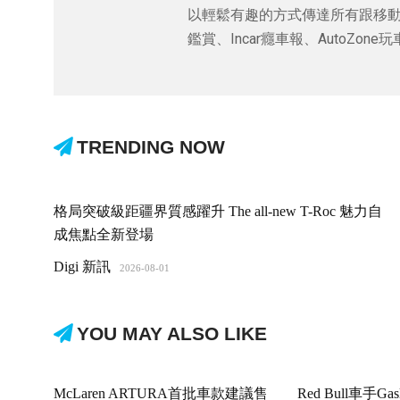
以輕鬆有趣的方式傳達所有跟移動有
鑑賞、Incar癮車報、AutoZon
TRENDING NOW
格局突破級距疆界質感躍升 The all-new T-Roc 魅力自
成焦點全新登場
Digi 新訊
2026-08-01
YOU MAY ALSO LIKE
McLaren ARTURA首批車款建議售
Red Bull車手G