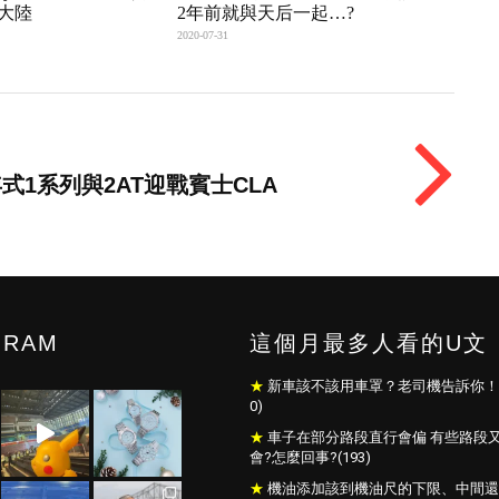
大陸
2年前就與天后一起…?
2020-07-31
式1系列與2AT迎戰賓士CLA
GRAM
這個月最多人看的U文
新車該不該用車罩？老司機告訴你！(
0)
車子在部分路段直行會偏 有些路段
會?怎麼回事?(193)
機油添加該到機油尺的下限、中間還