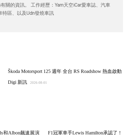
關的資訊。 工作經歷：Yam天空iCar愛車誌、汽車
e玩車特區、以及Udn發燒車訊
Škoda Motorsport 125 週年 全台 RS Roadshow 熱血啟動
Digi 新訊
2026-08-01
asly和Albon飆速展演
F1冠軍車手Lewis Hamilton承認了！