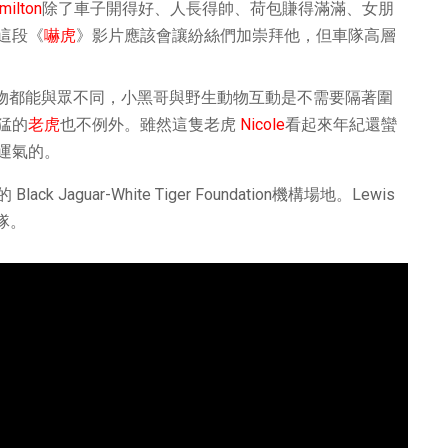
milton
除了車子開得好、人長得帥、荷包賺得滿滿、女朋
這段《
嚇虎
》影片應該會讓紛絲們加崇拜他，但車隊高層
連拜訪動物都能與眾不同，小黑哥與野生動物互動是不需要隔著圍
猛的
老虎
也不例外。雖然這隻老虎
Nicole
看起來年紀還蠻
運氣的。
uar-White Tiger Foundation機構場地。Lewis
隊。