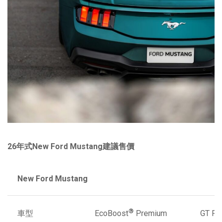
26
年式
New Ford Mustang
建議售價
New Ford Mustang
®
車型
GT Pr
EcoBoost
Premium