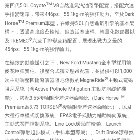
TM
第四代5.0L Coyote
V8自然進氣汽油引擎配置，搭配六速
手排變速箱，帶來446ps、55.1kg-m的張狂動力。至於Dark
TM
Horse
Premium車型，在維持5.0L自然進氣引擎的基本架
構下，透過高強度凸輪軸、鍛造活塞連桿、輕量化散熱器以
®
及TREMEC
六速手排變速箱配置，展現出戰力之最的
454ps、55.1kg-m的強悍輸出。
在極致的動能援引之下，New Ford Mustang全車型採用前
麥花臣彈簧柱、後整合式獨立懸吊配置，並提供可以1,000
®
次主動調整四輪避震器阻尼係數的MagneRide
主動式電磁
阻尼系統（含Active Pothole Mitigation 主動坑洞緩解機
TM
能），搭配3.55後軸限滑差速器齒輪比（Dark Horse
®
Premium為3.73 TORSEN
後軸限滑差速器齒輪比），以及
六種行車模式切換系統、EPAS電子式動力輔助轉向系統、
主動式閥門控制系統、Line Lock暖胎前輪鎖、Launch
Control彈射起步模式（手排車型專屬）、Drift Brake漂移煞