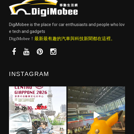
DigiMobee is the place for car enthusiasts and people who lov
e tech and gadgets
DigiMobee！
最新最有趣的汽車與科技新聞都在這裡。
INSTAGRAM