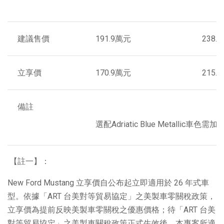
建議售價
191.9萬元
238.
立享價
170.9萬元
215.
備註
選配Adriatic Blue Metallic車色需
【註一】：
New Ford Mustang 立享價自公布起立即適用於 26 年式車
型。依據「ART 台美對等貿易協定」之美製車零關稅政策，
立享價為提前反映美製車零關稅之優惠價格；待「ART 台美
對等貿易協定」之美製車關稅政策正式生效後，本專案所適