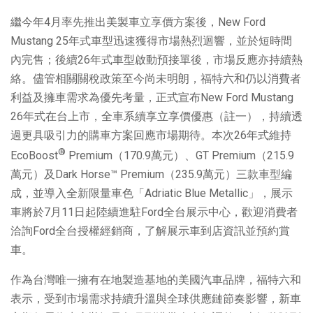
繼今年4月率先推出美製車立享價方案後，New Ford
Mustang 25年式車型迅速獲得市場熱烈迴響，並於短時間
內完售；後續26年式車型啟動預接單後，市場反應亦持續熱
絡。儘管相關關稅政策至今尚未明朗，福特六和仍以消費者
利益及擁車需求為優先考量，正式宣布New Ford Mustang
26年式在台上市，全車系續享立享價優惠（註一），持續透
過更具吸引力的購車方案回應市場期待。本次26年式維持
®
EcoBoost
Premium（170.9萬元）、GT Premium（215.9
萬元）及Dark Horse™ Premium（235.9萬元）三款車型編
成，並導入全新限量車色「Adriatic Blue Metallic」，展示
車將於7月11日起陸續進駐Ford全台展示中心，歡迎消費者
洽詢Ford全台授權經銷商，了解展示車到店資訊並預約賞
車。
作為台灣唯一擁有在地製造基地的美國汽車品牌，福特六和
表示，受到市場需求持續升溫與全球供應鏈節奏影響，新車