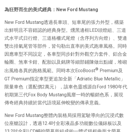
為狂野而生的美式經典：
New Ford Mustang
New Ford Mustang透過長車頭、短車尾的張力外型，構築
出鮮明且不容錯認的經典身型。燻黑邊框LED頭燈組、三道
式水平式日行燈、三道格柵式尾燈（含序列方向燈）、雙邊
雙出排氣尾管等部件，皆勾勒出直率的美式跑車風格。同時
因應車型不同設定，各車型同步針對外觀空力套件、鋁合金
輪圈、煞車卡鉗、配胎以及銘牌等細部鋪陳做出點綴，堆砌
®
出風格各異的跑格風範。同時本次EcoBoost
Premium及
GT Premium指定車型更追加全新「Adriatic Blue Metallic」
限量車色（選配價2萬元），該車色靈感源自Ford 1980年代
初期第三代Fox Body Mustang風靡一時的暢銷色系，展現
傳奇經典持續於當代語境延伸蛻變的傳承意義。
New Ford Mustang整體內裝格局採用駕駛導向的沉浸式數
位座艙設計，透過12.4吋全彩液晶多功能數位儀錶板以及
13.2吋全彩LCD觸控螢幕所組成的一體式鎂框曲面大螢幕，