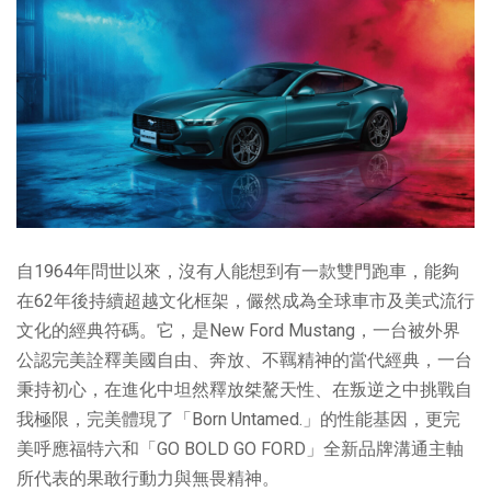
自1964年問世以來，沒有人能想到有一款雙門跑車，能夠
在62年後持續超越文化框架，儼然成為全球車市及美式流行
文化的經典符碼。它，是New Ford Mustang，一台被外界
公認完美詮釋美國自由、奔放、不羈精神的當代經典，一台
秉持初心，在進化中坦然釋放桀驁天性、在叛逆之中挑戰自
我極限，完美體現了「Born Untamed.」的性能基因，更完
美呼應福特六和「GO BOLD GO FORD」全新品牌溝通主軸
所代表的果敢行動力與無畏精神。