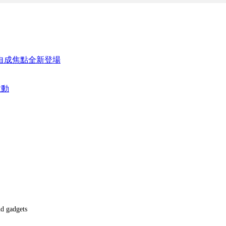
 魅力自成焦點全新登場
血啟動
nd gadgets