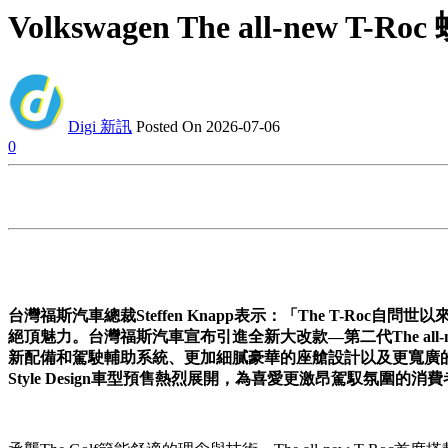
Volkswagen The all-ne
Digi 新訊
Posted On 2026-07-06
0
台灣福斯汽車總裁
Steffen Knapp
表示：「
The T-Roc
自問世以
絕頂魅力。台灣福斯汽車宣布引進全新大改款—第二代
The all
新配備和駕駛輔助系統、更加細膩豪華的座艙設計以及更寬廣
Style Design
車型預售熱烈展開，為喜愛更激昂駕馭氛圍的消費