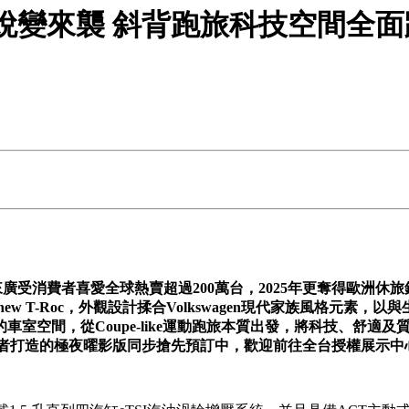
w T-Roc 蛻變來襲 斜背跑旅科技空間全
來廣受消費者喜愛全球熱賣超過
200
萬台，
2025
年更奪得歐洲休旅
-new T-Roc
，外觀設計揉合
Volkswagen
現代家族風格元素，以與
的車室空間，從
Coupe-like
運動跑旅本質出發，將科技、舒適及
者打造的極夜曜影版同步搶先預訂中，歡迎前往全台授權展示中