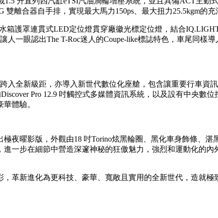
-Roc首度搭載1.5 升直列四汽缸eTSI汽油渦輪增壓系統，並且具備
離合器自手排，實現最大馬力150ps、最大扭力25.5kgm的
Roc車頭採用水箱護罩連貫式LED定位燈貫穿廠徽光標定位燈，結合IQ.L
眼認出The T-Roc迷人的Coupe-like標誌特色，車
升、跨入全新級距，亦導入新世代數位化座艙，包含讓重要行車資訊一目了然的Di
iscover Pro 12.9 吋觸控式多媒體資訊系統，以及設有
豪華體驗。
夜曜影版，外觀由18 吋Torino炫黑輪圈、黑化車身飾條
步在細節中營造深邃神秘的狂傲魅力，強烈和運動化的內外觀設計，讓
釋手的Coupe-like色彩，革新進化為更科技、豪華、寬敞且實用的全