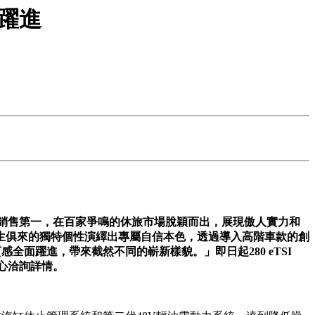
面躍進
銷售第一，在百家爭鳴的休旅市場脫穎而出，展現傲人實力和
生俱來的獨特個性演繹出專屬自信本色，透過導入高階車款的創
質感全面躍進，帶來截然不同的嶄新樣貌。」即日起
280 eTSI
心洽詢詳情。