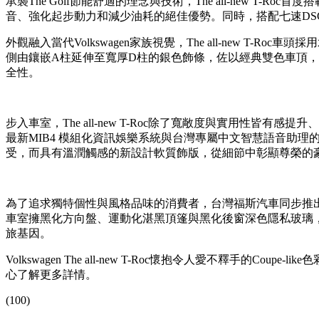
承襲The Golf節能舒適的理念與技術，The all-new T
音、強化起步動力和減少油耗的絕佳優勢。同時，搭配七速DSG 雙
外觀融入當代Volkswagen家族視覺，The all-new T-
側由鑲嵌A柱延伸至寬厚D柱的銀色飾條，佐以經典雙色車頂，讓人一
全性。
步入車室，The all-new T-Roc除了寬敞度與實用性皆有感提
最新MIB4 模組化資訊娛樂系統與台灣專屬中文智慧語音助理的D
受，而具有溫潤觸感的新設計軟質飾版，從細節中彰顯尊榮的
為了追求獨特個性與風格品味的消費者，台灣福斯汽車同步推出極
車室擁黑化方向盤、運動化湛黑頂篷與黑化後窗深色隱私玻璃，進一
旅基因。
Volkswagen The all-new T-Roc懷抱令人愛不
心了解更多詳情。
(100)