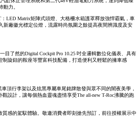
ACT主動式汽缸休止管理系統和第二代48V輕油電動力系統，達到降低噪
充沛動力。
IGHT：LED Matrix矩陣式頭燈、大格柵水箱護罩釋放強悍霸氣，車
尾同樣導入新廠徽光標定位燈，流露時尚氛圍之餘提高夜間辨識度及安
gital Cockpit Pro 10.25 吋全邏輯數位化儀表、具有
中央數位控制旋鈕的鞍座等豐富科技配備，打造便利又輕鬆的擁車感
、湛黑車頂行李架以及炫黑專屬車尾銘牌散發與眾不同的闇夜美學，
每個熱血靈魂盡情享受The all-new T-Roc沸騰的跑
新世代，造就極致質感的駕馭體驗。敬邀消費者即刻搶先預訂，前往授權展示中