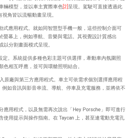
D 車輛模型，並以車主實際車色
[2]
呈現。駕駛可直接透過此
所有視角皆以流暢動畫呈現。
型互動式應用程式。就如同智慧型手機一般，這些控制介面可
顯示於螢幕上，例如導航、音樂與電話。其視覺設計質感出
或以分割畫面模式呈現。
人化設定。系統提供多種色彩主題可供選擇，牽動車內氛圍照
顏色相互呼應，並可與環艙照明結合。
統，納入原廠與第三方應用程式。車主可依需求個別選擇應用程
元，例如音訊與影音串流、導航、停車及充電服務，並將依不
用程式，以及無需再次說出「Hey Porsche」即可進行
用提示與操作指南。在 Taycan 上，甚至連電動充電孔