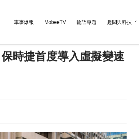
車事爆報
MobeeTV
輪語專題
趣聞與科技
進化 保時捷首度導入虛擬變速