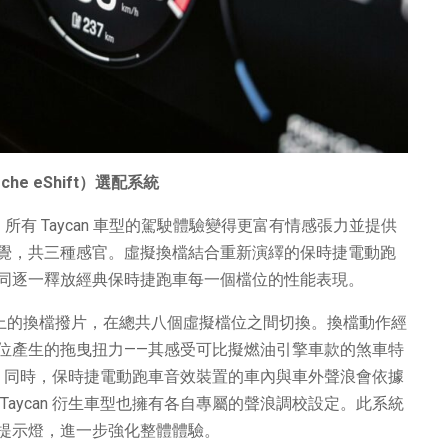
che eShift
）選配系統
），所有 Taycan 車型的駕駛體驗變得更富有情感張力並提供
覺，共三種感官。虛擬換檔結合重新演繹的保時捷電動跑
同逐一釋放經典保時捷跑車每一個檔位的性能表現。
盤上的換檔撥片，在總共八個虛擬檔位之間切換。換檔動作經
位產生的拖曳扭力——其感受可比擬燃油引擎車款的煞車特
。同時，保時捷電動跑車音效裝置的車內與車外聲浪會依據
aycan 衍生車型也擁有各自專屬的聲浪調校設定。此系統
提示燈，進一步強化整體體驗。