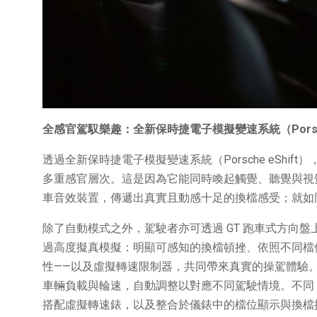
全感官駕馭樂趣：全新保時捷電子模擬變速系統（
Pors
透過全新保時捷電子模擬變速系統（Porsche eShift
多重感官層次。這是因為它能同時喚起觸覺、聽覺與視
車音效裝置，傳遞出真實且動感十足的換檔感受；就如
除了自動模式之外，駕駛者亦可透過 GT 跑車式方向
過高度擬真模擬：明顯可感知的換檔頓挫、依照不同檔
性——以及虛擬轉速限制器，共同帶來真實的操駕體驗
車輛負載與輪速，自動調整以對應不同駕駛情境。不同 T
搭配虛擬轉速錶，以及整合於儀錶中的檔位顯示與換檔