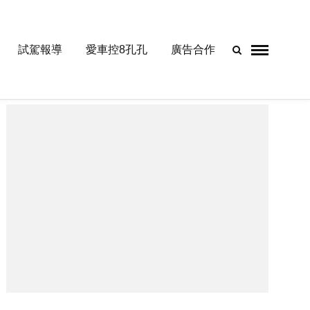
試駕報導
愛車控8孔孔
廣告合作
- Advertisement -