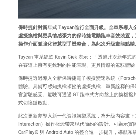
保時捷針對新年式
Taycan
進行全面升級。全車系導入
虛擬換檔與更具情感張力的保時捷電動跑車音效裝置，
操作介面並強化智慧型手機整合，為此次升級畫龍點睛
Taycan 車系總監 Kevin Giek 表示：「透過此次
在賽道上擁有更銳利的性能表現、更具情感的駕馭體驗
保時捷透過導入全新保時捷電子模擬變速系統（Porsche e
體驗。具備可感知換檔頓挫的虛擬換檔、重新詮釋的保
官駕駛感受。駕駛可透過 GT 跑車式方向盤上的換檔
式切換鍵啟動。
此次更新亦導入新一代資訊娛樂系統，為升級內容畫下完整句點
Interaction）操作概念帶來現代簡約的設計、可顯示
CarPlay® 與 Android Auto 的整合進一步提