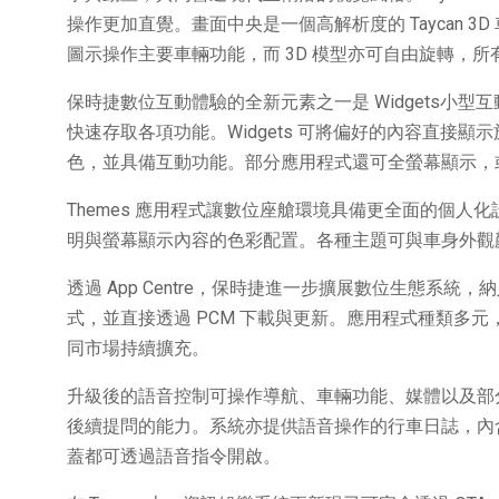
操作更加直覺。畫面中央是一個高解析度的 Taycan 3
圖示操作主要車輛功能，而 3D 模型亦可自由旋轉，
保時捷數位互動體驗的全新元素之一是 Widgets小
快速存取各項功能。Widgets 可將偏好的內容直接
色，並具備互動功能。部分應用程式還可全螢幕顯示，
Themes 應用程式讓數位座艙環境具備更全面的個
明與螢幕顯示內容的色彩配置。各種主題可與車身外觀
透過 App Centre，保時捷進一步擴展數位生態系
式，並直接透過 PCM 下載與更新。應用程式種類多
同市場持續擴充。
升級後的語音控制可操作導航、車輛功能、媒體以及部分應
後續提問的能力。系統亦提供語音操作的行車日誌，內含使
蓋都可透過語音指令開啟。