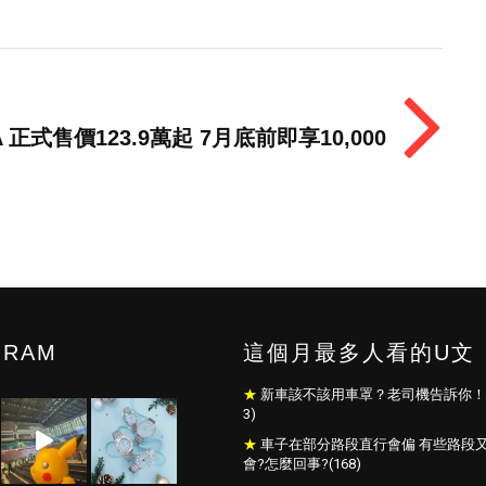
 正式售價123.9萬起 7月底前即享10,000
GRAM
這個月最多人看的U文
新車該不該用車罩？老司機告訴你！(
3)
車子在部分路段直行會偏 有些路段
會?怎麼回事?(168)