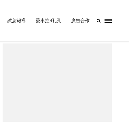
試駕報導
愛車控8孔孔
廣告合作
- Advertisement -