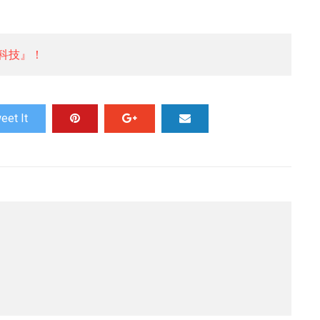
科技』！
eet It