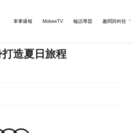
車事爆報
MobeeTV
輪語專題
趣聞與科技
 涼身打造夏日旅程