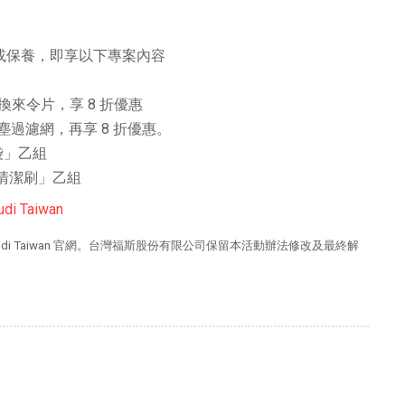
維修或保養，即享以下專案內容
換來令片，享 8 折優惠
粉塵過濾網，再享 8 折優惠。
縮袋」乙組
內清潔刷」乙組
udi Taiwan
udi Taiwan 官網。台灣福斯股份有限公司保留本活動辦法修改及最終解