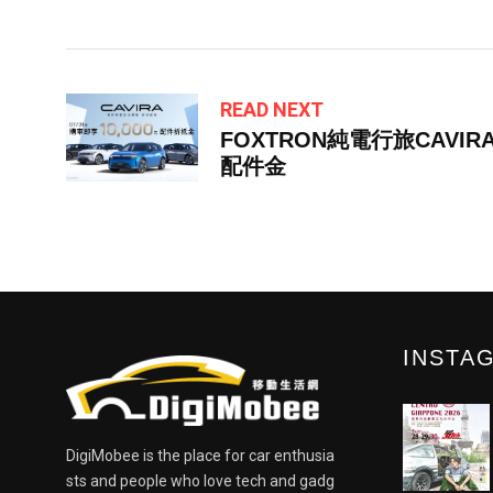
READ NEXT
FOXTRON純電行旅CAVIRA
配件金
INSTA
DigiMobee is the place for car enthusia
sts and people who love tech and gadg