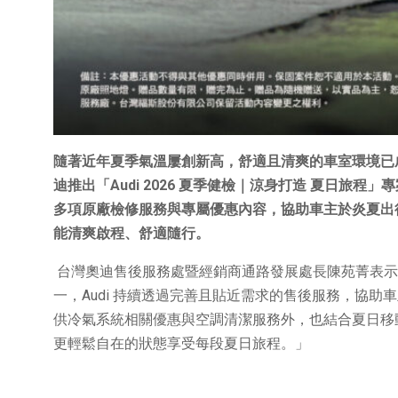
隨著近年夏季氣溫屢創新高，舒適且清爽的車室環境已
迪推出「Audi 2026 夏季健檢｜涼身打造 夏日旅
多項原廠檢修服務與專屬優惠內容，協助車主於炎夏出
能清爽啟程、舒適隨行。
台灣奧迪售後服務處暨經銷商通路發展處長陳苑菁表示
一，Audi 持續透過完善且貼近需求的售後服務，協
供冷氣系統相關優惠與空調清潔服務外，也結合夏日移動
更輕鬆自在的狀態享受每段夏日旅程。」