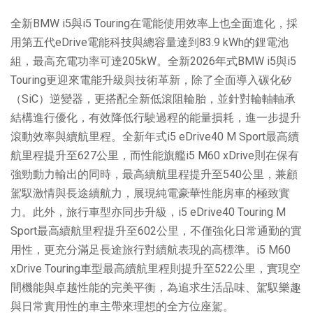
全新BMW i5與i5 Touring在電能使用效率上也全面進化，採
用第五代eDrive電能科技與總容量達到83.9 kWh的鋰電池
組，最高充電功率可達205kW。全新2026年式BMW i5與i5
Touring更迎來電能升級與技術革新，除了全面導入碳化矽
（SiC）逆變器，更搭配全新低滾阻輪胎，並針對輪軸軸承
結構進行優化，有效降低行駛過程的能量損耗，進一步提升
滾動效率與續航里程。全新年式i5 eDrive40 M Sport最高續
航里程提升至627公里，而性能旗艦i5 M60 xDrive則在保有
強勁動力輸出的同時，最高續航里程提升至540公里，兼顧
駕馭激情與長途續航力，展現純電豪華性能房車的極致實
力。此外，旅行車型亦同步升級，i5 eDrive40 Touring M
Sport最高續航里程提升至602公里，不僅強化日常通勤的實
用性，更充分滿足長途旅行對續航表現的高標準。i5 M60
xDrive Touring車型最高續航里程則提升至522公里，實現空
間機能與卓越性能的完美平衡，為追求生活品味、駕馭樂趣
與日常實用性的車主帶來理想的全方位座駕。