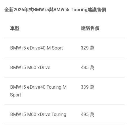
全新
2026
年式
BMW i5
與
BMW i5 Touring
建議售價
車型
建議售價
BMW i5 eDrive40 M Sport
329 萬
BMW i5 M60 xDrive
485 萬
BMW i5 eDrive40 Touring M
339 萬
Sport
BMW i5 M60 xDrive Touring
495 萬