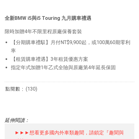
全新
BMW i5
與
i5 Touring
九月購車禮遇
限時加贈4年不限里程原廠保養套裝
【分期購車禮馭】月付NT$9,900起，或100萬60期零利
率
【租賃購車禮遇】3年租賃優惠方案
指定年式加贈1年乙式全險與原廠第4年延長保固
(130)
延伸閱讀：
►►►想看更多國內外車類趣聞，請鎖定『趣聞與