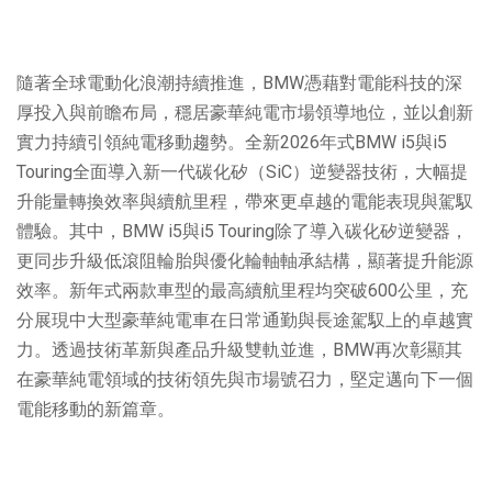
隨著全球電動化浪潮持續推進，BMW憑藉對電能科技的深
厚投入與前瞻布局，穩居豪華純電市場領導地位，並以創新
實力持續引領純電移動趨勢。全新2026年式BMW i5與i5
Touring全面導入新一代碳化矽（SiC）逆變器技術，大幅提
升能量轉換效率與續航里程，帶來更卓越的電能表現與駕馭
體驗。其中，BMW i5與i5 Touring除了導入碳化矽逆變器，
更同步升級低滾阻輪胎與優化輪軸軸承結構，顯著提升能源
效率。新年式兩款車型的最高續航里程均突破600公里，充
分展現中大型豪華純電車在日常通勤與長途駕馭上的卓越實
力。透過技術革新與產品升級雙軌並進，BMW再次彰顯其
在豪華純電領域的技術領先與市場號召力，堅定邁向下一個
電能移動的新篇章。