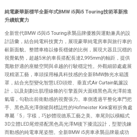
純電豪華新標竿
全新年式
BMW i5
與
i5 Touring
技術革新推
升續航實力
全新世代BMW i5與i5 Touring承襲品牌優雅與運動兼具的設
計語彙，結合純電科技實力，展現豪華純電房車與旅行車的
嶄新面貌。整體車格以修長穩健的比例，展現大器且沉穩的
視覺氣勢，超越5米的車長搭配長達2,995mm的軸距，提供
寬敞舒適的座艙空間與卓越的行駛穩定性。外觀細節處處展
現精湛工藝，車頭採用極具科技感的全新BMW飾光水箱護
罩，結合光型變化智慧LED頭燈、垂直式Air Curtain氣簾設
計，以及刻劃出肌理線條的引擎蓋與大面積黑色高光澤前進
氣壩，勾勒出前衛動感的視覺張力。車側透過平整化車門把
手、黑色高光澤側裙與標誌性的Hofmeister Kink窗框折角處
專屬「5」字樣，巧妙體現德系工藝之美。車尾則以橫幅式
3D立體LED尾燈搭配黑色高光澤M後下擾流設計，型塑洗鍊
而動感的純電車尾姿態。全新BMW i5房車承襲品牌最成功