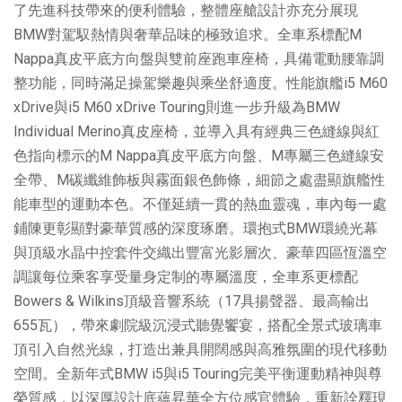
了先進科技帶來的便利體驗，整體座艙設計亦充分展現
BMW對駕馭熱情與奢華品味的極致追求。全車系標配M
Nappa真皮平底方向盤與雙前座跑車座椅，具備電動腰靠調
整功能，同時滿足操駕樂趣與乘坐舒適度。性能旗艦i5 M60
xDrive與i5 M60 xDrive Touring則進一步升級為BMW
Individual Merino真皮座椅，並導入具有經典三色縫線與紅
色指向標示的M Nappa真皮平底方向盤、M專屬三色縫線安
全帶、M碳纖維飾板與霧面銀色飾條，細節之處盡顯旗艦性
能車型的運動本色。不僅延續一貫的熱血靈魂，車內每一處
鋪陳更彰顯對豪華質感的深度琢磨。環抱式BMW環繞光幕
與頂級水晶中控套件交織出豐富光影層次、豪華四區恆溫空
調讓每位乘客享受量身定制的專屬溫度，全車系更標配
Bowers & Wilkins頂級音響系統（17具揚聲器、最高輸出
655瓦），帶來劇院級沉浸式聽覺饗宴，搭配全景式玻璃車
頂引入自然光線，打造出兼具開闊感與高雅氛圍的現代移動
空間。全新年式BMW i5與i5 Touring完美平衡運動精神與尊
榮質感，以深厚設計底蘊昇華全方位感官體驗，重新詮釋現