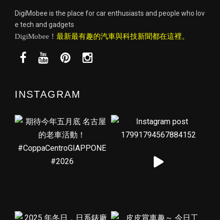
DigiMobee is the place for car enthusiasts and people who lov
e tech and gadgets
DigiMobee！
最新最有趣的汽車與科技新聞都在這裡。
INSTAGRAM