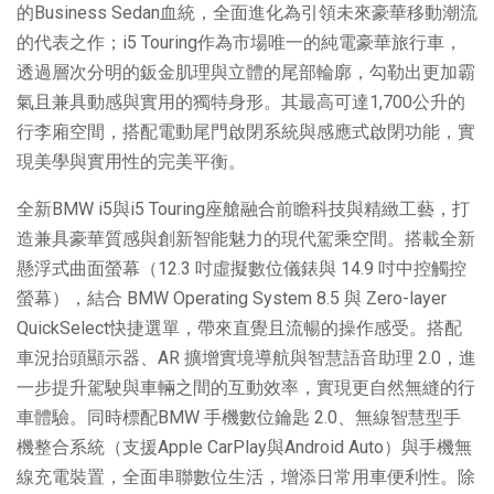
的Business Sedan血統，全面進化為引領未來豪華移動潮流
的代表之作；i5 Touring作為市場唯一的純電豪華旅行車，
透過層次分明的鈑金肌理與立體的尾部輪廓，勾勒出更加霸
氣且兼具動感與實用的獨特身形。其最高可達1,700公升的
行李廂空間，搭配電動尾門啟閉系統與感應式啟閉功能，實
現美學與實用性的完美平衡。
全新BMW i5與i5 Touring座艙融合前瞻科技與精緻工藝，打
造兼具豪華質感與創新智能魅力的現代駕乘空間。搭載全新
懸浮式曲面螢幕（12.3 吋虛擬數位儀錶與 14.9 吋中控觸控
螢幕），結合 BMW Operating System 8.5 與 Zero-layer
QuickSelect快捷選單，帶來直覺且流暢的操作感受。搭配
車況抬頭顯示器、AR 擴增實境導航與智慧語音助理 2.0，進
一步提升駕駛與車輛之間的互動效率，實現更自然無縫的行
車體驗。同時標配BMW 手機數位鑰匙 2.0、無線智慧型手
機整合系統（支援Apple CarPlay與Android Auto）與手機無
線充電裝置，全面串聯數位生活，增添日常用車便利性。除