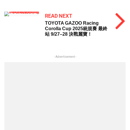
READ NEXT
TOYOTA GAZOO Racing
Corolla Cup 2025統規賽 最終
站 9/27–28 決戰麗寶！
- Advertisement -