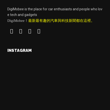
DigiMobee is the place for car enthusiasts and people who lov
e tech and gadgets
DigiMobee！
最新最有趣的汽車與科技新聞都在這裡。
INSTAGRAM