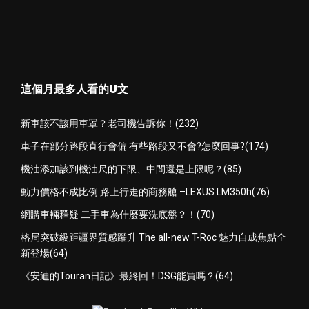
這個月最多人看的U文
新車該不該用車罩？老司機告訴你！(232)
車子在部分路段直行會偏 有些路段又不會?怎麼回事?(174)
機油添加該到機油尺的下限、中間還是上限呢？(85)
動力價格不成比例 路上行走的商務艙 –LEXUS LM350h(76)
網購車輛釋疑 二手車為什麼要洗底盤？！(70)
格局突破級距疆界質感躍升 The all-new T-Roc 魅力自成焦點全
新登場(64)
《安迪的Touran日記》最終回！DSG能買嗎？(64)