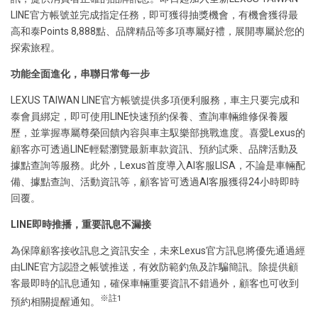
LINE官方帳號並完成指定任務，即可獲得抽獎機會，有機會獲得最
高和泰Points 8,888點、品牌精品等多項專屬好禮，展開專屬於您的
探索旅程。
功能全面進化，串聯日常每一步
LEXUS TAIWAN LINE官方帳號提供多項便利服務，車主只要完成和
泰會員綁定，即可使用LINE快速預約保養、查詢車輛維修保養履
歷，並掌握專屬尊榮回饋內容與車主馭樂部挑戰進度。喜愛Lexus的
顧客亦可透過LINE輕鬆瀏覽最新車款資訊、預約試乘、品牌活動及
據點查詢等服務。此外，Lexus首度導入AI客服LISA，不論是車輛配
備、據點查詢、活動資訊等，顧客皆可透過AI客服獲得24小時即時
回覆。
LINE即時推播，重要訊息不漏接
為保障顧客接收訊息之資訊安全，未來Lexus官方訊息將優先通過經
由LINE官方認證之帳號推送，有效防範釣魚及詐騙簡訊。除提供顧
客最即時的訊息通知，確保車輛重要資訊不錯過外，顧客也可收到
※註1
預約相關提醒通知。