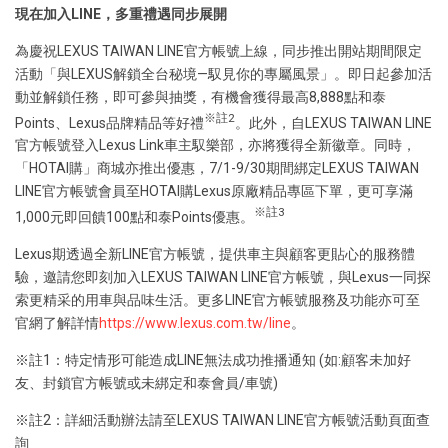
現在加入LINE，多重禮遇同步展開
為慶祝LEXUS TAIWAN LINE官方帳號上線，同步推出開站期間限定
活動「與LEXUS解鎖全台秘境—馭見你的專屬風景」。即日起參加活
動並解鎖任務，即可參與抽獎，有機會獲得最高8,888點和泰
※註2
Points、Lexus品牌精品等好禮
。此外，自LEXUS TAIWAN LINE
官方帳號登入Lexus Link車主馭樂部，亦將獲得全新徽章。同時，
「HOTAI購」商城亦推出優惠，7/1-9/30期間綁定LEXUS TAIWAN
LINE官方帳號會員至HOTAI購Lexus原廠精品專區下單，更可享滿
※註3
1,000元即回饋100點和泰Points優惠。
Lexus期透過全新LINE官方帳號，提供車主與顧客更貼心的服務體
驗，邀請您即刻加入LEXUS TAIWAN LINE官方帳號，與Lexus一同探
索更精采的用車與品味生活。更多LINE官方帳號服務及功能亦可至
官網了解詳情
https://www.lexus.com.tw/line
。
※註1：特定情形可能造成LINE無法成功推播通知 (如:顧客未加好
友、封鎖官方帳號或未綁定和泰會員/車號)
※註2：詳細活動辦法請至LEXUS TAIWAN LINE官方帳號活動頁面查
詢