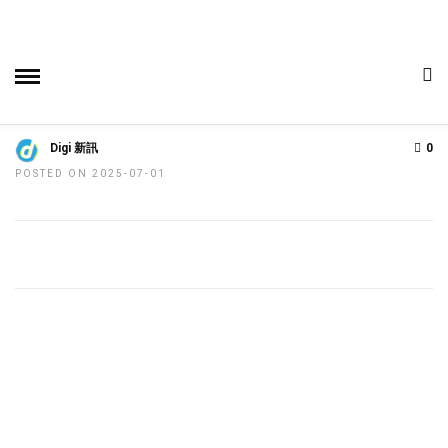
HOME
»
車事爆報
LEXUS TAIWAN LINE官方帳號全新啟
動 貼心數位服務再升級
Digi 新訊
0
POSTED ON 2025-07-01