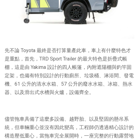
先不論 Toyota 最終是否打算量產此車，車上有什麼特色才
是重點，首先，TRD Sport Trailer 的最大特色是折疊式帳
棚，這是由 Yakima 設計的四人帳篷，內附遮陽棚與釣竿固
定架，也備有特別設計的行動廁所、垃圾桶、淋浴間、發電
機、61 公升的清水水箱、57 公升的廢水水箱、冰箱、熱水
器、以及滑出式水槽與火爐，設備齊全。
儘管拖車具備了這麼多設備、越野胎、以及堅固的懸吊系
統，但車輛重心並沒有因此變高，工程師仍透過精心設計的
構造壓低重心，當拖車完全展開時，一座完整的行動露營地