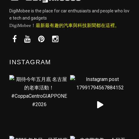
DigiMobee is the place for car enthusiasts and people who lov
e tech and gadgets
DigiMobee！
最新最有趣的汽車與科技新聞都在這裡。
INSTAGRAM