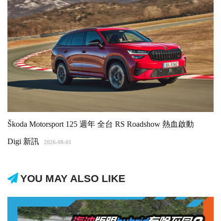
Škoda Motorsport 125 週年 全台 RS Roadshow 熱血啟動
Digi 新訊
2026-08-01
YOU MAY ALSO LIKE