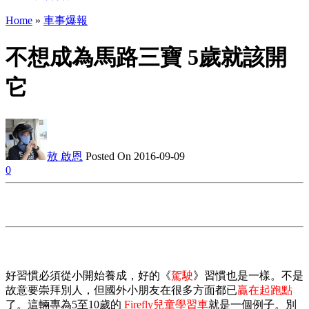
Home
»
車事爆報
不想成為馬路三寶 5歲就該開
它
敖 啟恩
Posted On 2016-09-09
0
好習慣必須從小開始養成，好的《
駕駛
》習慣也是一樣。不是
故意要崇拜別人，但國外小朋友在很多方面都已
贏在起跑點
了。這輛專為5至10歲的
Firefly兒童學習車
就是一個例子。別