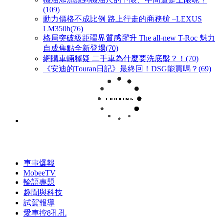
(109)
動力價格不成比例 路上行走的商務艙 –LEXUS
LM350h(76)
格局突破級距疆界質感躍升 The all-new T-Roc 魅力
自成焦點全新登場(70)
網購車輛釋疑 二手車為什麼要洗底盤？！(70)
《安迪的Touran日記》最終回！DSG能買嗎？(69)
車事爆報
MobeeTV
輪語專題
趣聞與科技
試駕報導
愛車控8孔孔