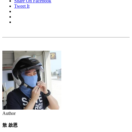
Share On Facebook
Tweet It
Author
敖 啟恩