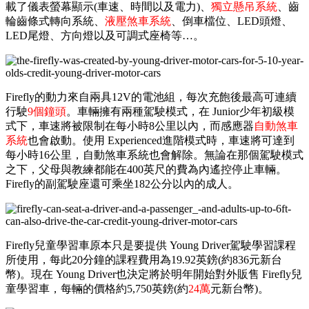
載了儀表螢幕顯示(車速、時間以及電力)、
獨立懸吊系統
、齒
輪齒條式轉向系統、
液壓煞車系統
、倒車檔位、LED頭燈、
LED尾燈、方向燈以及可調式座椅等…。
Firefly的動力來自兩具12V的電池組，每次充飽後最高可連續
行駛
9個鐘頭
。車輛擁有兩種駕駛模式，在 Junior少年初級模
式下，車速將被限制在每小時8公里以內，而感應器
自動煞車
系統
也會啟動。使用 Experienced進階模式時，車速將可達到
每小時16公里，自動煞車系統也會解除。無論在那個駕駛模式
之下，父母與教練都能在400英尺的費為內遙控停止車輛。
Firefly的副駕駛座還可乘坐182公分以內的成人。
Firefly兒童學習車原本只是要提供 Young Driver駕駛學習課程
所使用，每此20分鐘的課程費用為19.92英鎊(約836元新台
幣)。現在 Young Driver也決定將於明年開始對外販售 Firefly兒
童學習車，每輛的價格約5,750英鎊(約
24萬
元新台幣)。