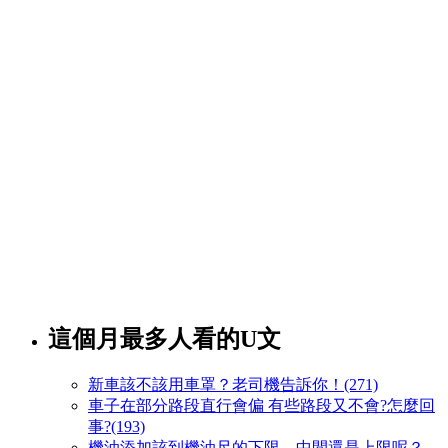
這個月最多人看的U文
新車該不該用車罩？老司機告訴你！(271)
車子在部分路段直行會偏 有些路段又不會?怎麼回
事?(193)
機油添加該到機油尺的下限、中間還是上限呢？