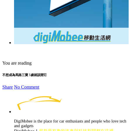
You are reading
不想成為馬路三寶 5歲就該開它
Share
No Comment
DigiMobee is the place for car enthusiasts and people who love tech
and gadgets