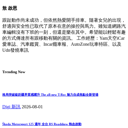
敖 啟恩
跟趾動作尚未成功，但依然熱愛開手排車。隨著女兒的出現，
舒適與安全性已取代了原本在意的操控與馬力。雖知道網路汽
車編輯沒有下班的一刻，但還是樂在其中。希望能以輕鬆有趣
的方式傳達所有跟移動有關的資訊。 工作經歷：Yam天空iCar
愛車誌、汽車鑑賞、Incar癮車報、AutoZone玩車特區、以及
Udn發燒車訊
Trending Now
格局突破級距疆界質感躍升 The all-new T-Roc 魅力自成焦點全新登場
Digi 新訊
2026-08-01
Škoda Motorsport 125 週年 全台 RS Roadshow 熱血啟動