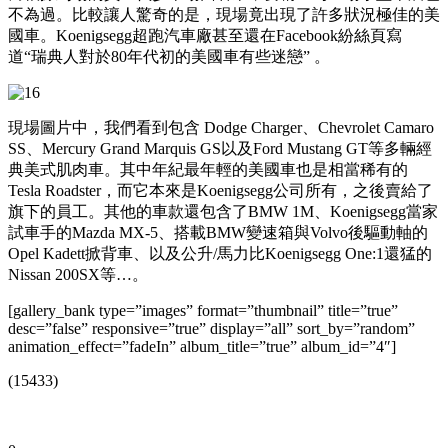
不為過。比較讓人驚奇的是，現場竟出現了許多狀況極佳的美
國車。Koenigsegg超跑汽車廠甚至還在Facebook紛絲頁寫
道“瑞典人對於80年代初的美國車有些迷戀” 。
現場圖片中，我們看到包含 Dodge Charger、Chevrolet Camaro
SS、Mercury Grand Marquis GS以及Ford Mustang GT等多輛經
典美式肌肉車。其中年紀最年輕的美國車也是相當稀有的
Tesla Roadster，而它本來是Koenigsegg公司所有，之後賣給了
旗下的員工。其他的車款還包含了BMW 1M、Koenigsegg當家
試車手的Mazda MX-5、搭載BMW變速箱與Volvo後驅動軸的
Opel Kadett掀背車、以及公升/馬力比Koenigsegg One:1還猛的
Nissan 200SX等…。
[gallery_bank type=”images” format=”thumbnail” title=”true”
desc=”false” responsive=”true” display=”all” sort_by=”random”
animation_effect=”fadeIn” album_title=”true” album_id=”4″]
(15433)