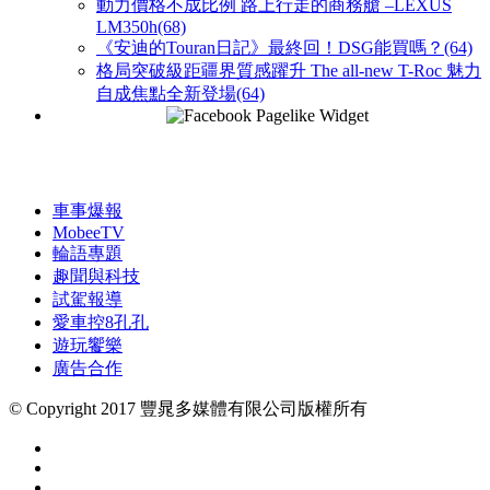
動力價格不成比例 路上行走的商務艙 –LEXUS
LM350h(68)
《安迪的Touran日記》最終回！DSG能買嗎？(64)
格局突破級距疆界質感躍升 The all-new T-Roc 魅力
自成焦點全新登場(64)
車事爆報
MobeeTV
輪語專題
趣聞與科技
試駕報導
愛車控8孔孔
遊玩饗樂
廣告合作
© Copyright 2017 豐晁多媒體有限公司版權所有