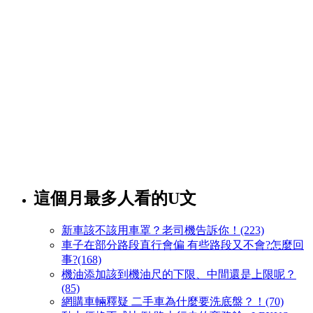
這個月最多人看的U文
新車該不該用車罩？老司機告訴你！(223)
車子在部分路段直行會偏 有些路段又不會?怎麼回
事?(168)
機油添加該到機油尺的下限、中間還是上限呢？
(85)
網購車輛釋疑 二手車為什麼要洗底盤？！(70)