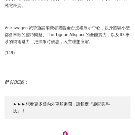
純電座駕。
Volkswagen 誠摯邀請消費者親臨全台授權展示中心，親身體驗小型
都會車款的靈巧樂趣、The Tiguan Allspace的全能實力，以及 ID. 車
系的純電魅力，把握限時優惠，入主理想座駕。
(149)
延伸閱讀：
►►►想看更多國內外車類趣聞，請鎖定『趣聞與科
技』！
0