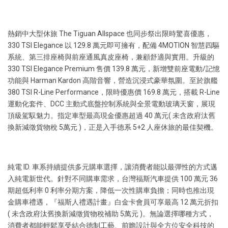
熱銷中大型休旅 The Tiguan Allspace 也同步祭出限時驚喜優惠，
330 TSI Elegance 以 129.8 萬元即可擁有，配備 4MOTION 智慧四驅
系統、第三排座椅與前座通風真皮座椅，兼顧舒適與實用。升級的
330 TSI Elegance Premium 售價 139.8 萬元，新增雙前座電動/記憶
功能與 Harman Kardon 高階音響，營造沉浸式豪華氛圍。至於旗艦
380 TSI R-Line Performance，限時優惠價 169.8 萬元，搭載 R-Line
運動化套件、DCC 主動式底盤控制系統與全景電動玻璃天窗，展現
頂級駕馭魅力。指定車型最高現金優惠超過 40 萬元( 未含政府汰舊
換新減徵貨物稅 5萬元 )，正是入手德系 5+2 人座休旅的最佳契機。
純電 ID. 車系持續提供多元購車選擇，讓消費者能以最彈性的方式邁
入純電新世代。針對不同購車需求，台灣福斯汽車提供 100 萬元 36
期超低利率 0 利率分期方案，降低一次性購車負擔；同時也推出現
金購車禮遇，『福斯人禮遇計畫』白金卡會員可享最高 12 萬元折扣
( 未含政府汰舊換新減徵貨物稅補助 5萬元 )。無論選擇哪種方式，
消費者都能輕鬆享受結合德制工藝、前瞻設計與全方位安全科技的