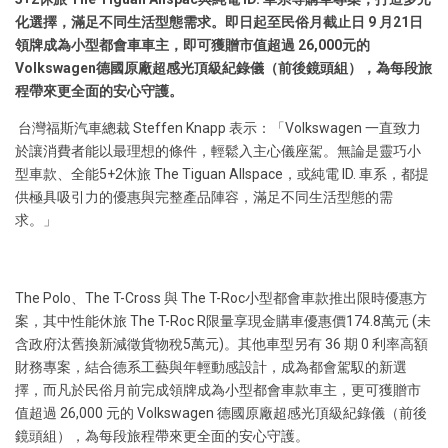
化選擇，滿足不同生活型態需求。即日起至民俗月截止日
9
月
21
日
領牌成為小型都會車車主，即可獲贈市值超過
26,000
元的
Volkswagen
德國原廠超感光頂級紀錄儀（前後鏡頭組），為每段旅
程帶來更全面的安心守護。
台灣福斯汽車總裁 Steffen Knapp 表示：「Volkswagen 一直致力
於讓消費者能以最理想的條件，輕鬆入主心儀座駕。無論是靈巧小
型車款、全能5+2休旅 The Tiguan Allspace，或純電 ID. 車系，都提
供極具吸引力的優惠與完整產品陣容，滿足不同生活型態的需
求。」
The Polo、The T-Cross 與 The T-Roc小型都會車款推出限時優惠方
案，其中性能休旅 The T-Roc R限量享現金購車優惠價174.8萬元 (未
含政府汰舊換新減徵貨物稅5萬元)。其他車型另有 36 期 0 利率高額
財務專案，結合德系工藝與年輕動感設計，成為都會駕馭的新選
擇，而凡於民俗月前完成領牌成為小型都會車款車主，更可獲贈市
值超過 26,000 元的 Volkswagen 德國原廠超感光頂級紀錄儀（前後
鏡頭組），為每段旅程帶來更全面的安心守護。