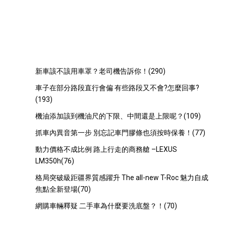
這個月最多人看的U文
新車該不該用車罩？老司機告訴你！(290)
車子在部分路段直行會偏 有些路段又不會?怎麼回事?
(193)
機油添加該到機油尺的下限、中間還是上限呢？(109)
抓車內異音第一步 別忘記車門膠條也須按時保養！(77)
動力價格不成比例 路上行走的商務艙 –LEXUS
LM350h(76)
格局突破級距疆界質感躍升 The all-new T-Roc 魅力自成
焦點全新登場(70)
網購車輛釋疑 二手車為什麼要洗底盤？！(70)