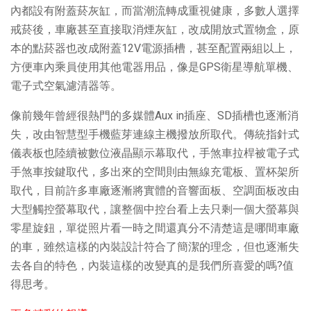
內都設有附蓋菸灰缸，而當潮流轉成重視健康，多數人選擇
戒菸後，車廠甚至直接取消煙灰缸，改成開放式置物盒，原
本的點菸器也改成附蓋12V電源插槽，甚至配置兩組以上，
方便車內乘員使用其他電器用品，像是GPS衛星導航單機、
電子式空氣濾清器等。
像前幾年曾經很熱門的多媒體Aux in插座、SD插槽也逐漸消
失，改由智慧型手機藍芽連線主機撥放所取代。傳統指針式
儀表板也陸續被數位液晶顯示幕取代，手煞車拉桿被電子式
手煞車按鍵取代，多出來的空間則由無線充電板、置杯架所
取代，目前許多車廠逐漸將實體的音響面板、空調面板改由
大型觸控螢幕取代，讓整個中控台看上去只剩一個大螢幕與
零星旋鈕，單從照片看一時之間還真分不清楚這是哪間車廠
的車，雖然這樣的內裝設計符合了簡潔的理念，但也逐漸失
去各自的特色，內裝這樣的改變真的是我們所喜愛的嗎?值
得思考。