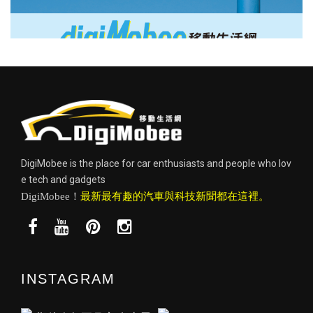
DigiMobee is the place for car enthusiasts and people who lov
e tech and gadgets
DigiMobee！
最新最有趣的汽車與科技新聞都在這裡。
INSTAGRAM