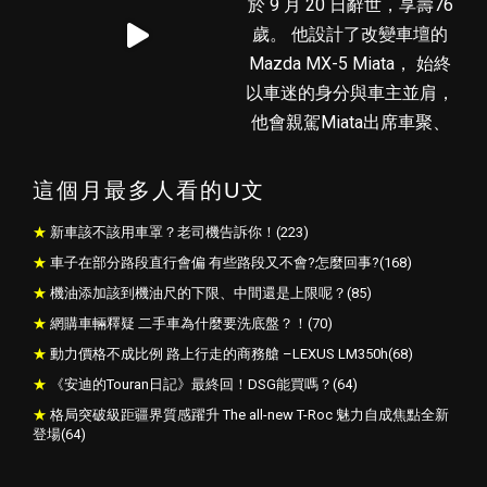
這個月最多人看的U文
新車該不該用車罩？老司機告訴你！(223)
車子在部分路段直行會偏 有些路段又不會?怎麼回事?(168)
機油添加該到機油尺的下限、中間還是上限呢？(85)
網購車輛釋疑 二手車為什麼要洗底盤？！(70)
動力價格不成比例 路上行走的商務艙 –LEXUS LM350h(68)
《安迪的Touran日記》最終回！DSG能買嗎？(64)
格局突破級距疆界質感躍升 The all-new T-Roc 魅力自成焦點全新
登場(64)