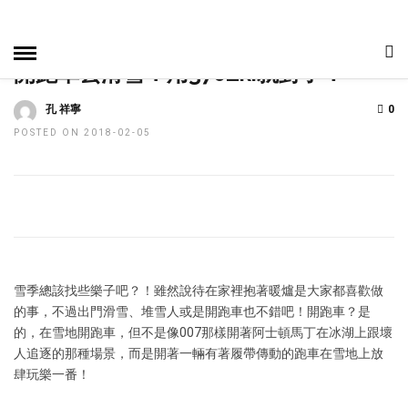
HOME
»
焦點新聞
編輯精選
趣聞與科技
開跑車去滑雪？用370Zki就對了！
孔 祥寧
0
POSTED ON 2018-02-05
雪季總該找些樂子吧？！雖然說待在家裡抱著暖爐是大家都喜歡做
的事，不過出門滑雪、堆雪人或是開跑車也不錯吧！開跑車？是
的，在雪地開跑車，但不是像007那樣開著阿士頓馬丁在冰湖上跟壞
人追逐的那種場景，而是開著一輛有著履帶傳動的跑車在雪地上放
肆玩樂一番！