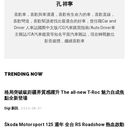
孔 祥寧
喜歡車，喜歡與車溝通，喜歡有生命力的車，喜歡直線，
喜歡彎道，喜歡幫讀者找出最適合的好車，曾任職Car and
Driver 人車誌國際中文版/CG汽車購買指南/Auto Driver車
主雜誌/CA汽車鑑賞等知名平面汽車雜誌，現在轉戰數位
影音媒體，繼續喜歡車
TRENDING NOW
格局突破級距疆界質感躍升 The all-new T-Roc 魅力自成焦
點全新登場
Digi 新訊
2026-08-01
Škoda Motorsport 125 週年 全台 RS Roadshow 熱血啟動