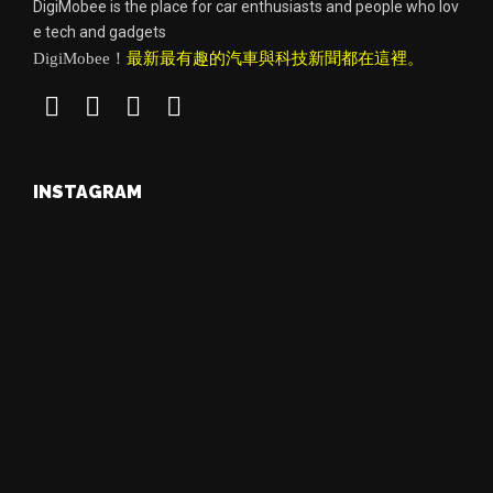
DigiMobee is the place for car enthusiasts and people who lov
e tech and gadgets
DigiMobee！
最新最有趣的汽車與科技新聞都在這裡。
INSTAGRAM