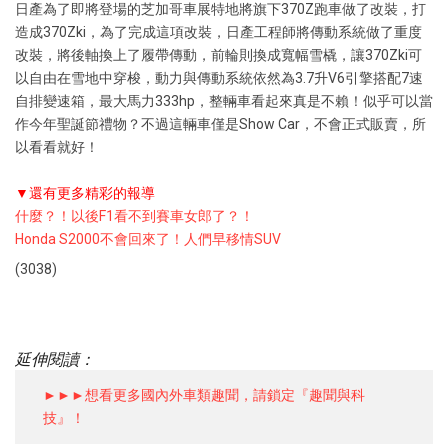
日產為了即將登場的芝加哥車展特地將旗下370Z跑車做了改裝，打
造成370Zki，為了完成這項改裝，日產工程師將傳動系統做了重度
改裝，將後軸換上了履帶傳動，前輪則換成寬幅雪橇，讓370Zki可
以自由在雪地中穿梭，動力與傳動系統依然為3.7升V6引擎搭配7速
自排變速箱，最大馬力333hp，整輛車看起來真是不賴！似乎可以當
作今年聖誕節禮物？不過這輛車僅是Show Car，不會正式販賣，所
以看看就好！
▼還有更多精彩的報導
什麼？！以後F1看不到賽車女郎了？！
Honda S2000不會回來了！人們早移情SUV
(3038)
延伸閱讀：
►►►想看更多國內外車類趣聞，請鎖定『趣聞與科
技』！