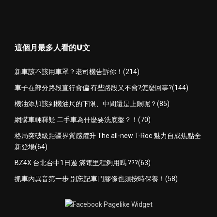
這個月最多人看的U文
新車該不該用車罩？老司機告訴你！(214)
車子在部分路段直行會偏 有些路段又不會?怎麼回事?(144)
機油添加該到機油尺的下限、中間還是上限呢？(85)
網購車輛釋疑 二手車為什麼要洗底盤？！(70)
格局突破級距疆界質感躍升 The all-new T-Roc 魅力自成焦點全
新登場(64)
BZ4X 台北台中1日遊 滿電里程夠用嗎 ???(63)
抓車內異音第一步 別忘記車門膠條也須按時保養！(58)